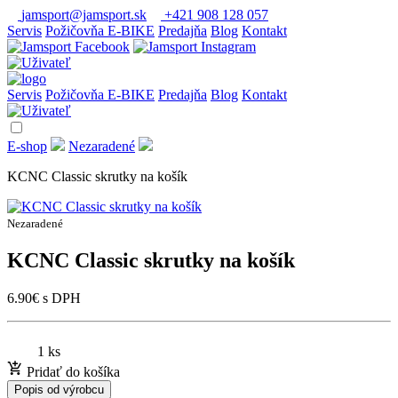
jamsport@jamsport.sk
+421 908 128 057
Servis
Požičovňa E-BIKE
Predajňa
Blog
Kontakt
Servis
Požičovňa E-BIKE
Predajňa
Blog
Kontakt
E-shop
Nezaradené
KCNC Classic skrutky na košík
Nezaradené
KCNC Classic skrutky na košík
6.90
€
s DPH
1 ks
Pridať do košíka
Popis od výrobcu