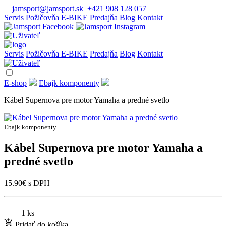
jamsport@jamsport.sk
+421 908 128 057
Servis
Požičovňa E-BIKE
Predajňa
Blog
Kontakt
Servis
Požičovňa E-BIKE
Predajňa
Blog
Kontakt
E-shop
Ebajk komponenty
Kábel Supernova pre motor Yamaha a predné svetlo
Ebajk komponenty
Kábel Supernova pre motor Yamaha a
predné svetlo
15.90
€
s DPH
1 ks
Pridať do košíka