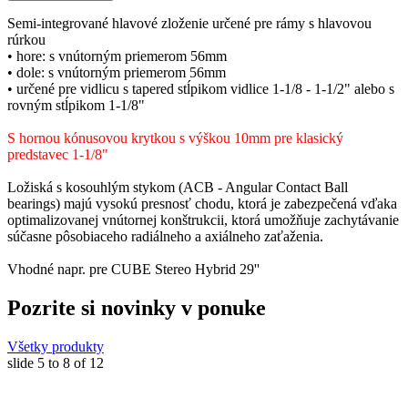
Semi-integrované hlavové zloženie určené pre rámy s hlavovou
rúrkou
• hore: s vnútorným priemerom 56mm
• dole: s vnútorným priemerom 56mm
• určené pre vidlicu s tapered stĺpikom vidlice 1-1/8 - 1-1/2" alebo s
rovným stĺpikom 1-1/8"
S hornou kónusovou krytkou s výškou 10mm pre klasický
predstavec 1-1/8"
Ložiská s kosouhlým stykom (ACB - Angular Contact Ball
bearings) majú vysokú presnosť chodu, ktorá je zabezpečená vďaka
optimalizovanej vnútornej konštrukcii, ktorá umožňuje zachytávanie
súčasne pôsobiaceho radiálneho a axiálneho zaťaženia.
Vhodné napr. pre CUBE Stereo Hybrid 29''
Pozrite si novinky v ponuke
Všetky produkty
slide
5 to 8
of 12