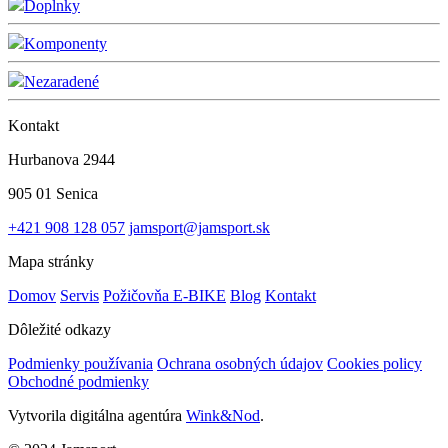
Doplnky
Komponenty
Nezaradené
Kontakt
Hurbanova 2944
905 01 Senica
+421 908 128 057
jamsport@jamsport.sk
Mapa stránky
Domov
Servis
Požičovňa E-BIKE
Blog
Kontakt
Dôležité odkazy
Podmienky používania
Ochrana osobných údajov
Cookies policy
Obchodné podmienky
Vytvorila digitálna agentúra
Wink&Nod
.