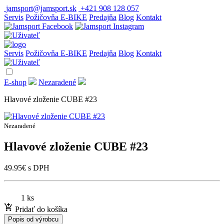
jamsport@jamsport.sk
+421 908 128 057
Servis
Požičovňa E-BIKE
Predajňa
Blog
Kontakt
Servis
Požičovňa E-BIKE
Predajňa
Blog
Kontakt
E-shop
Nezaradené
Hlavové zloženie CUBE #23
Nezaradené
Hlavové zloženie CUBE #23
49.95
€
s DPH
1 ks
Pridať do košíka
Popis od výrobcu