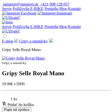
jamsport@jamsport.sk
+421 908 128 057
Servis
Požičovňa E-BIKE
Predajňa
Blog
Kontakt
Servis
Požičovňa E-BIKE
Predajňa
Blog
Kontakt
E-shop
Gripy a omotávky
Gripy Selle Royal Mano
Gripy a omotávky
Gripy Selle Royal Mano
19.90
€
s DPH
1 ks
Pridať do košíka
Popis od výrobcu