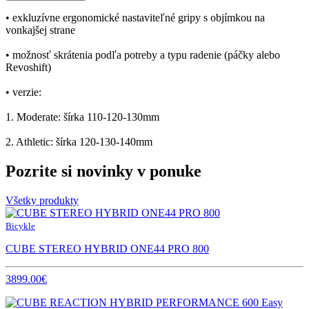
• exkluzívne ergonomické nastaviteľné gripy s objímkou na
vonkajšej strane
• možnosť skrátenia podľa potreby a typu radenie (páčky alebo
Revoshift)
• verzie:
1. Moderate: šírka 110-120-130mm
2. Athletic: šírka 120-130-140mm
Pozrite si novinky v ponuke
Všetky produkty
Bicykle
CUBE STEREO HYBRID ONE44 PRO 800
3899.00€