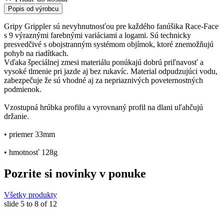
Popis od výrobcu
Gripy Grippler sú nevyhnutnosťou pre každého fanúšika Race-Face
s 9 výraznými farebnými variáciami a logami. Sú technicky
presvedčivé s obojstranným systémom objímok, ktoré znemožňujú
pohyb na riadítkach.
Vďaka špeciálnej zmesi materiálu ponúkajú dobrú priľnavosť a
vysoké tlmenie pri jazde aj bez rukavíc. Material odpudzujúci vodu,
zabezpečuje že sú vhodné aj za nepriaznivých poveternostných
podmienok.
Vzostupná hrúbka profilu a vyrovnaný profil na dlani uľahčujú
držanie.
• priemer 33mm
• hmotnosť 128g
Pozrite si novinky v ponuke
Všetky produkty
slide
5 to 8
of 12