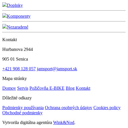
Doplnky
Komponenty
Nezaradené
Kontakt
Hurbanova 2944
905 01 Senica
+421 908 128 057
jamsport@jamsport.sk
Mapa stránky
Domov
Servis
Požičovňa E-BIKE
Blog
Kontakt
Dôležité odkazy
Podmienky používania
Ochrana osobných údajov
Cookies policy
Obchodné podmienky
Vytvorila digitálna agentúra
Wink&Nod
.