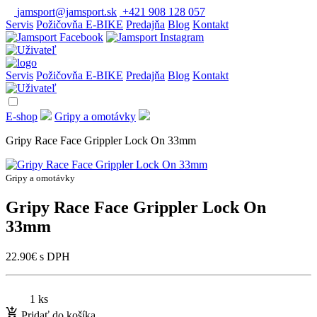
jamsport@jamsport.sk
+421 908 128 057
Servis
Požičovňa E-BIKE
Predajňa
Blog
Kontakt
Servis
Požičovňa E-BIKE
Predajňa
Blog
Kontakt
E-shop
Gripy a omotávky
Gripy Race Face Grippler Lock On 33mm
Gripy a omotávky
Gripy Race Face Grippler Lock On
33mm
22.90
€
s DPH
1 ks
Pridať do košíka