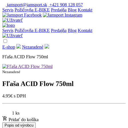
jamsport@jamsport.sk
+421 908 128 057
Servis
Požičovňa E-BIKE
Predajňa
Blog
Kontakt
Servis
Požičovňa E-BIKE
Predajňa
Blog
Kontakt
E-shop
Nezaradené
Fľaša ACID Flow 750ml
Nezaradené
Fľaša ACID Flow 750ml
4.95
€
s DPH
1 ks
Pridať do košíka
Popis od výrobcu