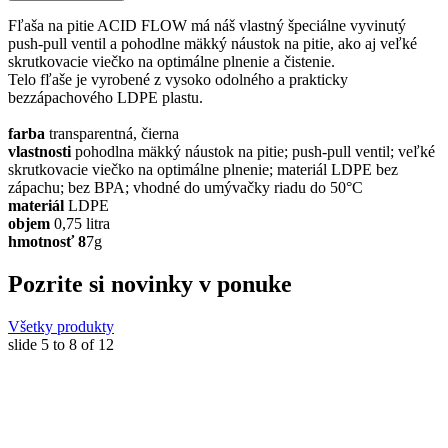
Fľaša na pitie ACID FLOW má náš vlastný špeciálne vyvinutý
push-pull ventil a pohodlne mäkký náustok na pitie, ako aj veľké
skrutkovacie viečko na optimálne plnenie a čistenie.
Telo fľaše je vyrobené z vysoko odolného a prakticky
bezzápachového LDPE plastu.
farba
transparentná, čierna
vlastnosti
pohodlna mäkký náustok na pitie; push-pull ventil; veľké
skrutkovacie viečko na optimálne plnenie; materiál LDPE bez
zápachu; bez BPA; vhodné do umývačky riadu do 50°C
materiál
LDPE
objem
0,75 litra
hmotnosť 8
7g
Pozrite si novinky v ponuke
Všetky produkty
slide
5 to 8
of 12