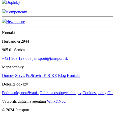
Doplnky
Komponenty
Nezaradené
Kontakt
Hurbanova 2944
905 01 Senica
+421 908 128 057
jamsport@jamsport.sk
Mapa stránky
Domov
Servis
Požičovňa E-BIKE
Blog
Kontakt
Dôležité odkazy
Podmienky používania
Ochrana osobných údajov
Cookies policy
Ob
Vytvorila digitálna agentúra
Wink&Nod
.
© 2024 Jamsport