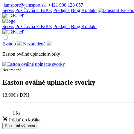
jamsport@jamsport.sk
+421 908 128 057
Servis
Požičovňa E-BIKE
Predajňa
Blog
Kontakt
Servis
Požičovňa E-BIKE
Predajňa
Blog
Kontakt
E-shop
Nezaradené
Easton oválné upínacie svorky
Nezaradené
Easton oválné upínacie svorky
13.90
€
s DPH
1 ks
Pridať do košíka
Popis od výrobcu