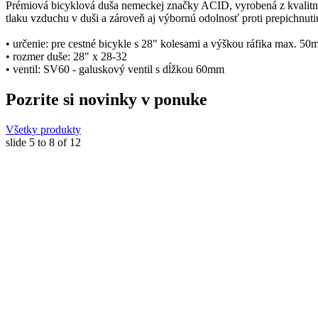
Prémiová bicyklová duša nemeckej značky ACID, vyrobená z kvalitné
tlaku vzduchu v duši a zároveň aj výbornú odolnosť proti prepichnuti
• určenie: pre cestné bicykle s 28" kolesami a výškou ráfika max. 5
• rozmer duše: 28" x 28-32
• ventil: SV60 - galuskový ventil s dĺžkou 60mm
Pozrite si novinky v ponuke
Všetky produkty
slide
5 to 8
of 12