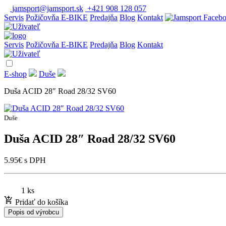
jamsport@jamsport.sk
+421 908 128 057
Servis
Požičovňa E-BIKE
Predajňa
Blog
Kontakt
Servis
Požičovňa E-BIKE
Predajňa
Blog
Kontakt
E-shop
Duše
Duša ACID 28″ Road 28/32 SV60
Duše
Duša ACID 28″ Road 28/32 SV60
5.95
€
s DPH
1 ks
Pridať do košíka
Popis od výrobcu