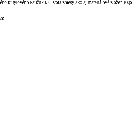
ho butylového kaučuku. Čistota zmesy ako aj materiálové zloženie sp
u.
0mm