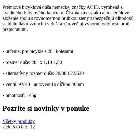
Prémiová bicyklová duša nemeckej značky ACID, vyrobená z
kvalitného butylového kaučuku. Čistota zmesy ako aj materiálové
zloženie spolu s rovnomernou hrúbkou steny zabezpečujú dlhodobú
stabilitu tlaku vzduchu v duši a zároveň aj výbornú odolnosť proti
prepichnutiu.
• určenie: pre bicykle s 28" kolesami
• rozmer duše: 28" x 1,10-1,50
• alternatívny rozmer duše: 28/38-622/630
• ventil: AV40 - autoventil s dĺžkou 40mm
• hmotnosť: 145g
Pozrite si novinky v ponuke
Všetky produkty
slide
5 to 8
of 12