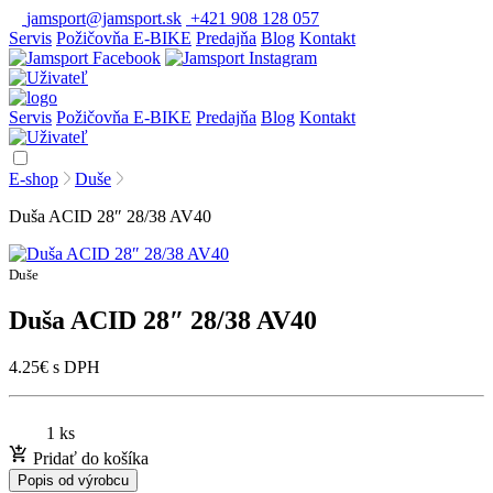
jamsport@jamsport.sk
+421 908 128 057
Servis
Požičovňa E-BIKE
Predajňa
Blog
Kontakt
Servis
Požičovňa E-BIKE
Predajňa
Blog
Kontakt
E-shop
Duše
Duša ACID 28″ 28/38 AV40
Duše
Duša ACID 28″ 28/38 AV40
4.25
€
s DPH
1 ks
Pridať do košíka
Popis od výrobcu