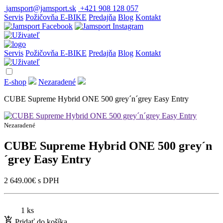
jamsport@jamsport.sk
+421 908 128 057
Servis
Požičovňa E-BIKE
Predajňa
Blog
Kontakt
Servis
Požičovňa E-BIKE
Predajňa
Blog
Kontakt
E-shop
Nezaradené
CUBE Supreme Hybrid ONE 500 grey´n´grey Easy Entry
Nezaradené
CUBE Supreme Hybrid ONE 500 grey´n
´grey Easy Entry
2 649.00
€
s DPH
1 ks
Pridať do košíka