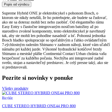
Popis od výrobcu
Supreme Hybrid ONE je elektrobicykel s pohonom Bosch, o
ktorom ste nikdy netušili, že ho potrebujete, ale budete sa čudovať,
ako ste sa doteraz mohli bez neho zaobísť. Od elegantného rámu
Easy Entry s čiastočne integrovaným nosičom batožiny až po
starostlivo zvolené komponenty, tento elektrobicykel je navrhnutý
tak, aby ste mohli len pohodlne nasadnúť a ísť. Pohonná jednotka
Bosch hladko spolupracuje so spoľahlivým a ľahko ovládateľným
7-rýchlostným radením Shimano v zadnom náboji, ktoré vám uľahčí
námahu pri každej jazde. Výkonné hydraulické kotúčové brzdy
Shimano a mestské plášte Continental Contact Urban chránia vašu
bezpečnosť za každého počasia. Nechýba ani integrované zadné
svetlo, stojan a nastaviteľný predstavec. Je celý presne taký, ako ste
si predstavovali.
Pozrite si novinky v ponuke
Všetky produkty
Bicykle
CUBE STEREO HYBRID ONE44 PRO 800