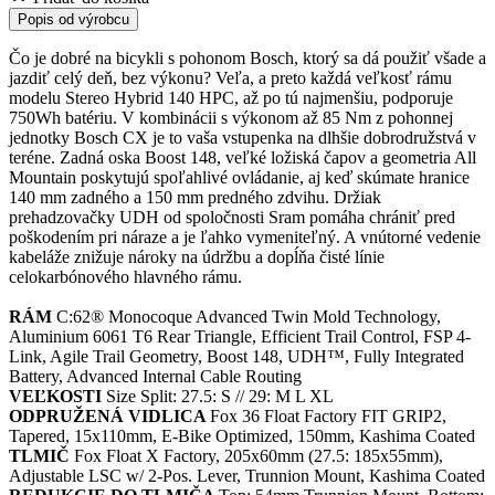
Popis od výrobcu
Čo je dobré na bicykli s pohonom Bosch, ktorý sa dá použiť všade a
jazdiť celý deň, bez výkonu? Veľa, a preto každá veľkosť rámu
modelu Stereo Hybrid 140 HPC, až po tú najmenšiu, podporuje
750Wh batériu. V kombinácii s výkonom až 85 Nm z pohonnej
jednotky Bosch CX je to vaša vstupenka na dlhšie dobrodružstvá v
teréne. Zadná oska Boost 148, veľké ložiská čapov a geometria All
Mountain poskytujú spoľahlivé ovládanie, aj keď skúmate hranice
140 mm zadného a 150 mm predného zdvihu. Držiak
prehadzovačky UDH od spoločnosti Sram pomáha chrániť pred
poškodením pri náraze a je ľahko vymeniteľný. A vnútorné vedenie
kabeláže znižuje nároky na údržbu a dopĺňa čisté línie
celokarbónového hlavného rámu.
RÁM
C:62® Monocoque Advanced Twin Mold Technology,
Aluminium 6061 T6 Rear Triangle, Efficient Trail Control, FSP 4-
Link, Agile Trail Geometry, Boost 148, UDH™, Fully Integrated
Battery, Advanced Internal Cable Routing
VEĽKOSTI
Size Split: 27.5: S // 29: M L XL
ODPRUŽENÁ VIDLICA
Fox 36 Float Factory FIT GRIP2,
Tapered, 15x110mm, E-Bike Optimized, 150mm, Kashima Coated
TLMIČ
Fox Float X Factory, 205x60mm (27.5: 185x55mm),
Adjustable LSC w/ 2-Pos. Lever, Trunnion Mount, Kashima Coated