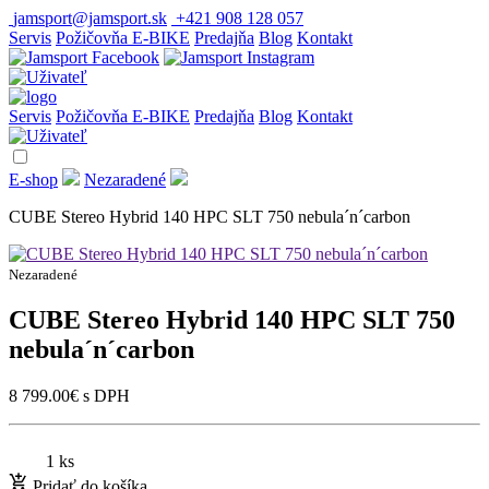
jamsport@jamsport.sk
+421 908 128 057
Servis
Požičovňa E-BIKE
Predajňa
Blog
Kontakt
Servis
Požičovňa E-BIKE
Predajňa
Blog
Kontakt
E-shop
Nezaradené
CUBE Stereo Hybrid 140 HPC SLT 750 nebula´n´carbon
Nezaradené
CUBE Stereo Hybrid 140 HPC SLT 750
nebula´n´carbon
8 799.00
€
s DPH
1 ks
Pridať do košíka