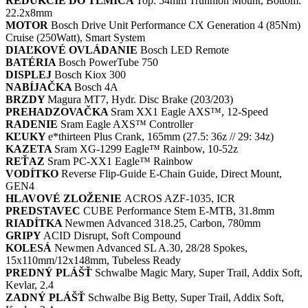
REDUKCIE DO TLMIČA
Top: 54mm Trunnion Mount, Bottom:
22.2x8mm
MOTOR
Bosch Drive Unit Performance CX Generation 4 (85Nm)
Cruise (250Watt), Smart System
DIAĽKOVÉ OVLÁDANIE
Bosch LED Remote
BATÉRIA
Bosch PowerTube 750
DISPLEJ
Bosch Kiox 300
NABÍJAČKA
Bosch 4A
BRZDY
Magura MT7, Hydr. Disc Brake (203/203)
PREHADZOVAČKA
Sram XX1 Eagle AXS™, 12-Speed
RADENIE
Sram Eagle AXS™ Controller
KĽUKY
e*thirteen Plus Crank, 165mm (27.5: 36z // 29: 34z)
KAZETA
Sram XG-1299 Eagle™ Rainbow, 10-52z
REŤAZ
Sram PC-XX1 Eagle™ Rainbow
VODÍTKO
Reverse Flip-Guide E-Chain Guide, Direct Mount,
GEN4
HLAVOVÉ ZLOŽENIE
ACROS AZF-1035, ICR
PREDSTAVEC
CUBE Performance Stem E-MTB, 31.8mm
RIADÍTKA
Newmen Advanced 318.25, Carbon, 780mm
GRIPY
ACID Disrupt, Soft Compound
KOLESÁ
Newmen Advanced SL A.30, 28/28 Spokes,
15x110mm/12x148mm, Tubeless Ready
PREDNÝ PLÁŠŤ
Schwalbe Magic Mary, Super Trail, Addix Soft,
Kevlar, 2.4
ZADNÝ PLÁŠŤ
Schwalbe Big Betty, Super Trail, Addix Soft,