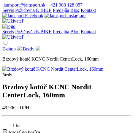
jamsport@jamsport.sk
+421 908 128 057
Servis
Požičovňa E-BIKE
Predajňa
Blog
Kontakt
Servis
Požičovňa E-BIKE
Predajňa
Blog
Kontakt
E-shop
Brzdy
Brzdový kotúč KCNC Nordit CenterLock, 160mm
Brzdy
Brzdový kotúč KCNC Nordit
CenterLock, 160mm
49.90
€
s DPH
1 ks
Pridať do košíka