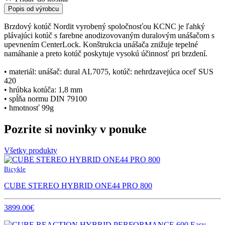
Popis od výrobcu
Brzdový kotúč Nordit vyrobený spoločnosťou KCNC je ľahký
plávajúci kotúč s farebne anodizovovaným duralovým unášačom s
upevnením CenterLock. Konštrukcia unášača znižuje tepelné
namáhanie a preto kotúč poskytuje vysokú účinnosť pri brzdení.
• materiál: unášač: dural AL7075, kotúč: nehrdzavejúca oceľ SUS
420
• hrúbka kotúča: 1,8 mm
• spĺňa normu DIN 79100
• hmotnosť 99g
Pozrite si novinky v ponuke
Všetky produkty
Bicykle
CUBE STEREO HYBRID ONE44 PRO 800
3899.00€