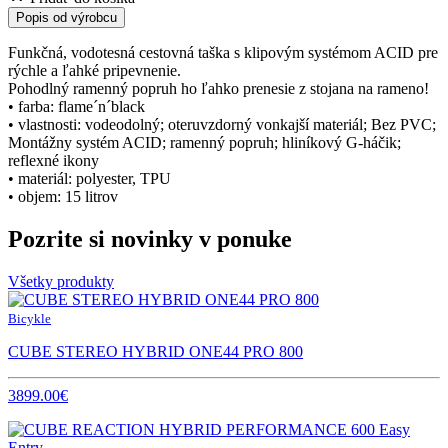
Popis od výrobcu
Funkčná, vodotesná cestovná taška s klipovým systémom ACID pre
rýchle a ľahké pripevnenie.
Pohodlný ramenný popruh ho ľahko prenesie z stojana na rameno!
• farba: flame´n´black
• vlastnosti: vodeodolný; oteruvzdorný vonkajší materiál; Bez PVC;
Montážny systém ACID; ramenný popruh; hliníkový G-háčik;
reflexné ikony
• materiál: polyester, TPU
• objem: 15 litrov
Pozrite si novinky v ponuke
Všetky produkty
Bicykle
CUBE STEREO HYBRID ONE44 PRO 800
3899.00€