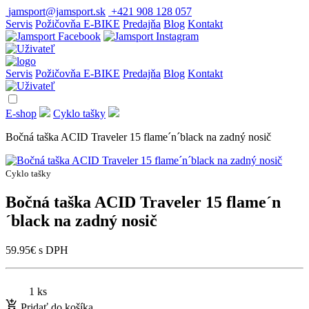
jamsport@jamsport.sk
+421 908 128 057
Servis
Požičovňa E-BIKE
Predajňa
Blog
Kontakt
Servis
Požičovňa E-BIKE
Predajňa
Blog
Kontakt
E-shop
Cyklo tašky
Bočná taška ACID Traveler 15 flame´n´black na zadný nosič
Cyklo tašky
Bočná taška ACID Traveler 15 flame´n
´black na zadný nosič
59.95
€
s DPH
1 ks
Pridať do košíka