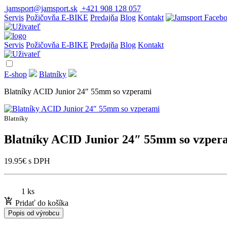
jamsport@jamsport.sk
+421 908 128 057
Servis
Požičovňa E-BIKE
Predajňa
Blog
Kontakt
Servis
Požičovňa E-BIKE
Predajňa
Blog
Kontakt
E-shop
Blatníky
Blatníky ACID Junior 24″ 55mm so vzperami
Blatníky
Blatníky ACID Junior 24″ 55mm so vzper
19.95
€
s DPH
1 ks
Pridať do košíka
Popis od výrobcu