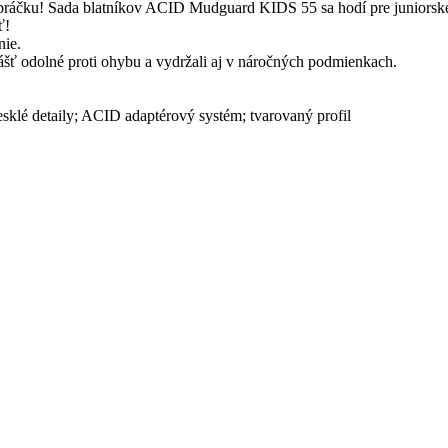
 práčku! Sada blatníkov ACID Mudguard KIDS 55 sa hodí pre juniorské 
ť!
nie.
vlášť odolné proti ohybu a vydržali aj v náročných podmienkach.
lesklé detaily; ACID adaptérový systém; tvarovaný profil