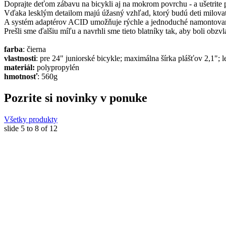
Doprajte deťom zábavu na bicykli aj na mokrom povrchu - a ušetrite
Vďaka lesklým detailom majú úžasný vzhľad, ktorý budú deti milova
A systém adaptérov ACID umožňuje rýchle a jednoduché namontova
Prešli sme ďalšiu míľu a navrhli sme tieto blatníky tak, aby boli obz
farba
: čierna
vlastnosti
: pre 24" juniorské bicykle; maximálna šírka plášťov 2,1"; 
materiál:
polypropylén
hmotnosť
: 560g
Pozrite si novinky v ponuke
Všetky produkty
slide
5 to 8
of 12