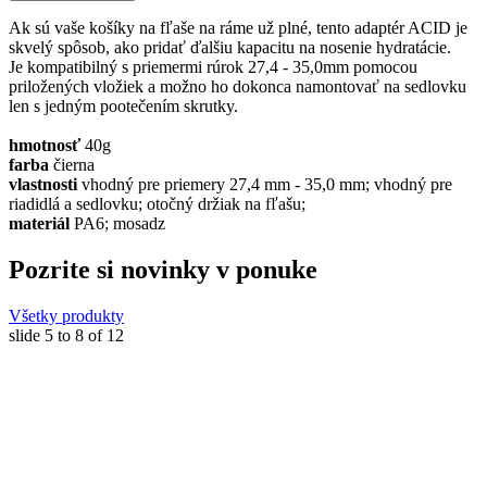
Ak sú vaše košíky na fľaše na ráme už plné, tento adaptér ACID je
skvelý spôsob, ako pridať ďalšiu kapacitu na nosenie hydratácie.
Je kompatibilný s priemermi rúrok 27,4 - 35,0mm pomocou
priložených vložiek a možno ho dokonca namontovať na sedlovku
len s jedným pootečením skrutky.
hmotnosť
40g
farba
čierna
vlastnosti
vhodný pre priemery 27,4 mm - 35,0 mm; vhodný pre
riadidlá a sedlovku; otočný držiak na fľašu;
materiál
PA6; mosadz
Pozrite si novinky v ponuke
Všetky produkty
slide
5 to 8
of 12