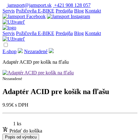
jamsport@jamsport.sk
+421 908 128 057
Servis
Požičovňa E-BIKE
Predajňa
Blog
Kontakt
Servis
Požičovňa E-BIKE
Predajňa
Blog
Kontakt
E-shop
Nezaradené
Adaptér ACID pre košík na fľašu
Nezaradené
Adaptér ACID pre košík na fľašu
9.95
€
s DPH
1 ks
Pridať do košíka
Popis od výrobcu