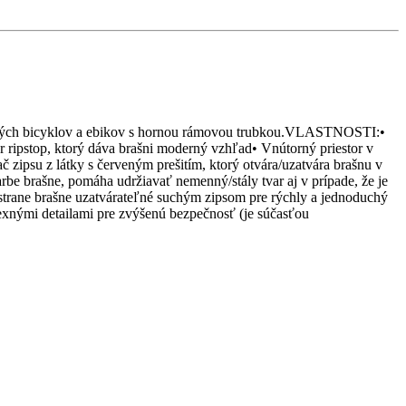
ných bicyklov a ebikov s hornou rámovou trubkou.VLASTNOSTI:•
 ripstop, ktorý dáva brašni moderný vzhľad• Vnútorný priestor v
 zipsu z látky s červeným prešitím, ktorý otvára/uzatvára brašnu v
rbe brašne, pomáha udržiavať nemenný/stály tvar aj v prípade, že je
j strane brašne uzatvárateľné suchým zipsom pre rýchly a jednoduchý
exnými detailami pre zvýšenú bezpečnosť (je súčasťou