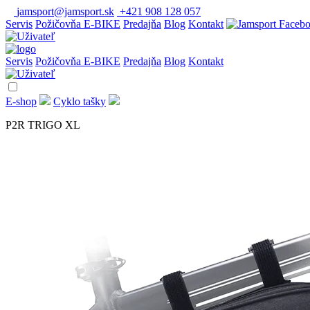
jamsport@jamsport.sk
+421 908 128 057
Servis
Požičovňa E-BIKE
Predajňa
Blog
Kontakt
Servis
Požičovňa E-BIKE
Predajňa
Blog
Kontakt
E-shop
Cyklo tašky
P2R TRIGO XL