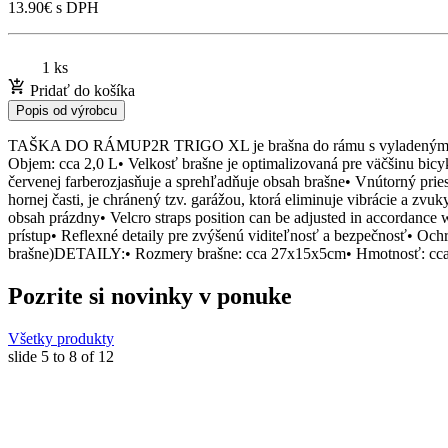
13.90
€
s DPH
1 ks
Pridať do košíka
Popis od výrobcu
TAŠKA DO RÁMUP2R TRIGO XL je brašna do rámu s vyladeným tvaro
Objem: cca 2,0 L• Velkosť brašne je optimalizovaná pre väčšinu bicy
červenej farberozjasňuje a sprehľadňuje obsah brašne• Vnútorný pries
hornej časti, je chránený tzv. garážou, ktorá eliminuje vibrácie a z
obsah prázdny• Velcro straps position can be adjusted in accordance
prístup• Reflexné detaily pre zvýšenú viditeľnosť a bezpečnosť• Oc
brašne)DETAILY:• Rozmery brašne: cca 27x15x5cm• Hmotnosť: cc
Pozrite si novinky v ponuke
Všetky produkty
slide
5 to 8
of 12