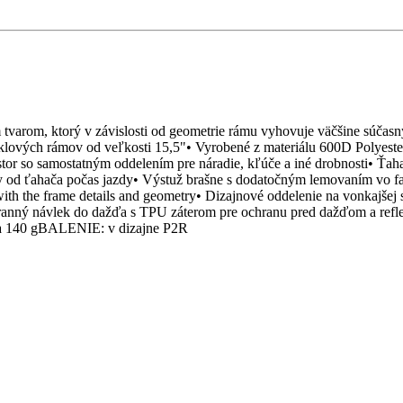
m, ktorý v závislosti od geometrie rámu vyhovuje väčšine súčas
klových rámov od veľkosti 15,5"• Vyrobené z materiálu 600D Polyester
tor so samostatným oddelením pre náradie, kľúče a iné drobnosti• Ťahač
vuky od ťahača počas jazdy• Výstuž brašne s dodatočným lemovaním vo fa
 with the frame details and geometry• Dizajnové oddelenie na vonkajše
hranný návlek do dažďa s TPU záterom pre ochranu pred dažďom a refl
a 140 gBALENIE: v dizajne P2R