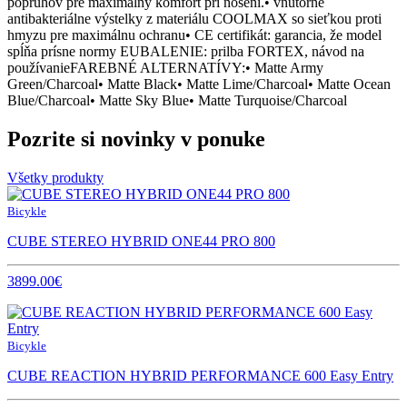
popruhov pre maximálny komfort pri nosení.• vnútorné
antibakteriálne výstelky z materiálu COOLMAX so sieťkou proti
hmyzu pre maximálnu ochranu• CE certifikát: garancia, že model
spĺňa prísne normy EUBALENIE: prilba FORTEX, návod na
používanieFAREBNÉ ALTERNATÍVY:• Matte Army
Green/Charcoal• Matte Black• Matte Lime/Charcoal• Matte Ocean
Blue/Charcoal• Matte Sky Blue• Matte Turquoise/Charcoal
Pozrite si novinky v ponuke
Všetky produkty
Bicykle
CUBE STEREO HYBRID ONE44 PRO 800
3899.00€
Bicykle
CUBE REACTION HYBRID PERFORMANCE 600 Easy Entry