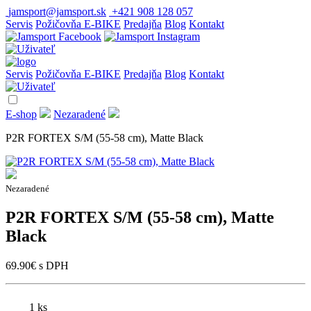
jamsport@jamsport.sk
+421 908 128 057
Servis
Požičovňa E-BIKE
Predajňa
Blog
Kontakt
Servis
Požičovňa E-BIKE
Predajňa
Blog
Kontakt
E-shop
Nezaradené
P2R FORTEX S/M (55-58 cm), Matte Black
Nezaradené
P2R FORTEX S/M (55-58 cm), Matte
Black
69.90
€
s DPH
1 ks