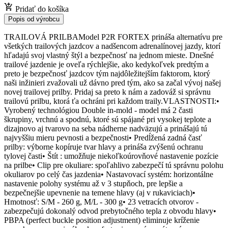
Pridať do košíka
Popis od výrobcu
TRAILOVÁ PRILBAModel P2R FORTEX prináša alternatívu pre
všetkých trailových jazdcov a nadšencom adrenalínovej jazdy, ktorí
hľadajú svoj vlastný štýl a bezpečnosť na jednom mieste. Dnešné
trailové jazdenie je oveľa rýchlejšie, ako kedykoľvek predtým a
preto je bezpečnosť jazdcov tým najdôležitejším faktorom, ktorý
naši inžinieri zvažovali už dávno pred tým, ako sa začal vývoj našej
novej trailovej prilby. Pridaj sa preto k nám a zadováž si správnu
trailovú prilbu, ktorá ťa ochráni pri každom traily.VLASTNOSTI:•
Vyrobený technológiou Double in-mold - model má 2 časti
škrupiny, vrchnú a spodnú, ktoré sú spájané pri vysokej teplote a
dizajnovo aj tvarovo na seba nádherne nadväzujú a prinášajú tú
najvyššiu mieru pevnosti a bezpečnosti• Predĺžená zadná časť
prilby: výborne kopíruje tvar hlavy a prináša zvýšenú ochranu
tylovej časti• Štít : umožňuje niekoľkoúrovňové nastavenie pozície
na prilbe• Clip pre okuliare: spoľahlivo zabezpečí tú správnu polohu
okuliarov po celý čas jazdenia• Nastavovací systém: horizontálne
nastavenie polohy systému až v 3 stupňoch, pre lepšie a
bezpečnejšie upevnenie na temene hlavy (aj v rukaviciach)•
Hmotnosť: S/M - 260 g, M/L - 300 g• 23 vetracích otvorov -
zabezpečujú dokonalý odvod prebytočného tepla z obvodu hlavy•
PBPA (perfect buckle position adjustment) eliminuje kríženie