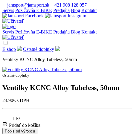
jamsport@jamsport.sk
+421 908 128 057
Servis
Požičovňa E-BIKE
Predajňa
Blog
Kontakt
Servis
Požičovňa E-BIKE
Predajňa
Blog
Kontakt
E-shop
Ostatné doplnky
Ventilky KCNC Alloy Tubeless, 50mm
Ostatné doplnky
Ventilky KCNC Alloy Tubeless, 50mm
23.90
€
s DPH
1 ks
Pridať do košíka
Popis od výrobcu