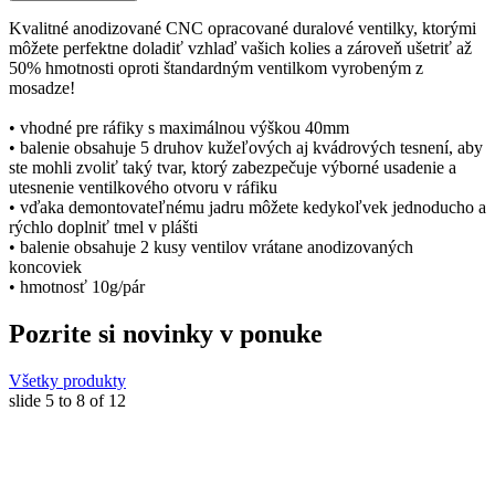
Kvalitné anodizované CNC opracované duralové ventilky, ktorými
môžete perfektne doladiť vzhlaď vašich kolies a zároveň ušetriť až
50% hmotnosti oproti štandardným ventilkom vyrobeným z
mosadze!
• vhodné pre ráfiky s maximálnou výškou 40mm
• balenie obsahuje 5 druhov kužeľových aj kvádrových tesnení, aby
ste mohli zvoliť taký tvar, ktorý zabezpečuje výborné usadenie a
utesnenie ventilkového otvoru v ráfiku
• vďaka demontovateľnému jadru môžete kedykoľvek jednoducho a
rýchlo doplniť tmel v plášti
• balenie obsahuje 2 kusy ventilov vrátane anodizovaných
koncoviek
• hmotnosť 10g/pár
Pozrite si novinky v ponuke
Všetky produkty
slide
5 to 8
of 12