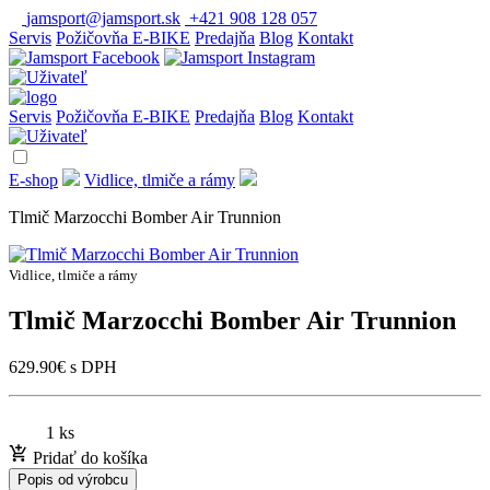
jamsport@jamsport.sk
+421 908 128 057
Servis
Požičovňa E-BIKE
Predajňa
Blog
Kontakt
Servis
Požičovňa E-BIKE
Predajňa
Blog
Kontakt
E-shop
Vidlice, tlmiče a rámy
Tlmič Marzocchi Bomber Air Trunnion
Vidlice, tlmiče a rámy
Tlmič Marzocchi Bomber Air Trunnion
629.90
€
s DPH
1 ks
Pridať do košíka
Popis od výrobcu