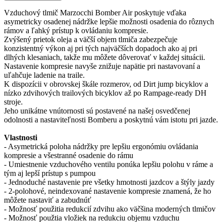
Vzduchový tlmič Marzocchi Bomber Air poskytuje vďaka
asymetricky osadenej nádržke lepšie možnosti osadenia do rôznych
rámov a ľahký prístup k ovládaniu kompresie.
Zvýšený prietok oleja a väčší objem tlmiča zabezpečuje
konzistentný výkon aj pri tých najväčších dopadoch ako aj pri
dlhých klesaniach, takže mu môžete dôverovať v každej situácii.
Nastavenie kompresie navyše znižuje napätie pri nastavovaní a
uľahčuje ladenie na traile.
K dispozícii v obrovskej škále rozmerov, od Dirt jump bicyklov a
nízko zdvihových trailových bicyklov až po Rampage-ready DH
stroje.
Jeho unikátne vnútornosti sú postavené na našej osvedčenej
odolnosti a nastaviteľnosti Bomberu a poskytnú vám istotu pri jazde.
Vlastnosti
- Asymetrická poloha nádržky pre lepšiu ergonómiu ovládania
kompresie a všestranné osadenie do rámu
- Umiestnenie vzduchového ventilu ponúka lepšiu polohu v ráme a
tým aj lepší prístup s pumpou
- Jednoduché nastavenie pre všetky hmotnosti jazdcov a štýly jazdy
- 2-polohové, neindexované nastavenie kompresie znamená, že ho
môžete nastaviť a zabudnúť
- Možnosť použitia redukcií zdvihu ako väčšina moderných tlmičov
- Možnosť použtia vložiek na redukciu objemu vzduchu