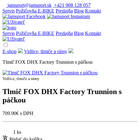
jamsport@jamsport.sk
+421 908 128 057
Servis
Požičovňa E-BIKE
Predajňa
Blog
Kontakt
Servis
Požičovňa E-BIKE
Predajňa
Blog
Kontakt
E-shop
Vidlice, tlmiče a rámy
Tlmič FOX DHX Factory Trunnion s páčkou
Vidlice, tlmiče a rámy
Tlmič FOX DHX Factory Trunnion s
páčkou
709.90
€
s DPH
1 ks
Pridať do košíka