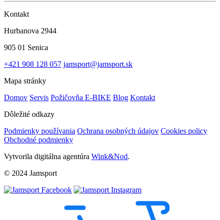
Kontakt
Hurbanova 2944
905 01 Senica
+421 908 128 057
jamsport@jamsport.sk
Mapa stránky
Domov
Servis
Požičovňa E-BIKE
Blog
Kontakt
Dôležité odkazy
Podmienky používania
Ochrana osobných údajov
Cookies policy
Obchodné podmienky
Vytvorila digitálna agentúra
Wink&Nod
.
© 2024 Jamsport