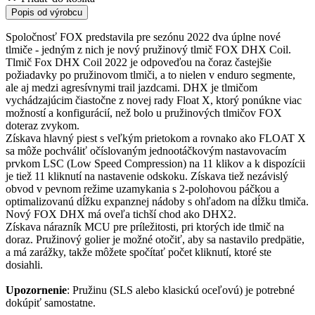
Popis od výrobcu
Spoločnosť FOX predstavila pre sezónu 2022 dva úplne nové
tlmiče - jedným z nich je nový pružinový tlmič FOX DHX Coil.
Tlmič Fox DHX Coil 2022 je odpoveďou na čoraz častejšie
požiadavky po pružinovom tlmiči, a to nielen v enduro segmente,
ale aj medzi agresívnymi trail jazdcami. DHX je tlmičom
vychádzajúcim čiastočne z novej rady Float X, ktorý ponúkne viac
možností a konfigurácií, než bolo u pružinových tlmičov FOX
doteraz zvykom.
Získava hlavný piest s veľkým prietokom a rovnako ako FLOAT X
sa môže pochváliť očíslovaným jednootáčkovým nastavovacím
prvkom LSC (Low Speed Compression) na 11 klikov a k dispozícii
je tiež 11 kliknutí na nastavenie odskoku. Získava tiež nezávislý
obvod v pevnom režime uzamykania s 2-polohovou páčkou a
optimalizovanú dĺžku expanznej nádoby s ohľadom na dĺžku tlmiča.
Nový FOX DHX má oveľa tichší chod ako DHX2.
Získava nárazník MCU pre príležitosti, pri ktorých ide tlmič na
doraz. Pružinový golier je možné otočiť, aby sa nastavilo predpätie,
a má zarážky, takže môžete spočítať počet kliknutí, ktoré ste
dosiahli.
Upozornenie
: Pružinu (SLS alebo klasickú oceľovú) je potrebné
dokúpiť samostatne.