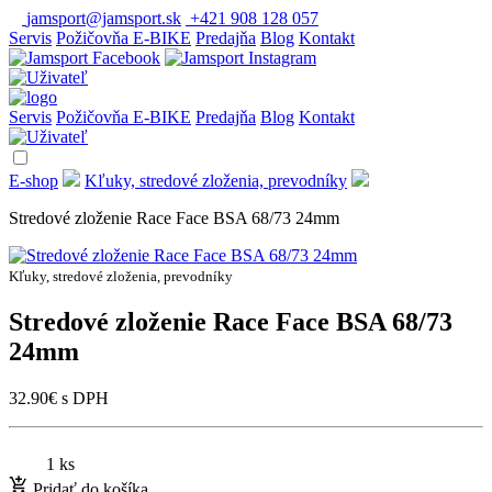
jamsport@jamsport.sk
+421 908 128 057
Servis
Požičovňa E-BIKE
Predajňa
Blog
Kontakt
Servis
Požičovňa E-BIKE
Predajňa
Blog
Kontakt
E-shop
Kľuky, stredové zloženia, prevodníky
Stredové zloženie Race Face BSA 68/73 24mm
Kľuky, stredové zloženia, prevodníky
Stredové zloženie Race Face BSA 68/73
24mm
32.90
€
s DPH
1 ks
Pridať do košíka