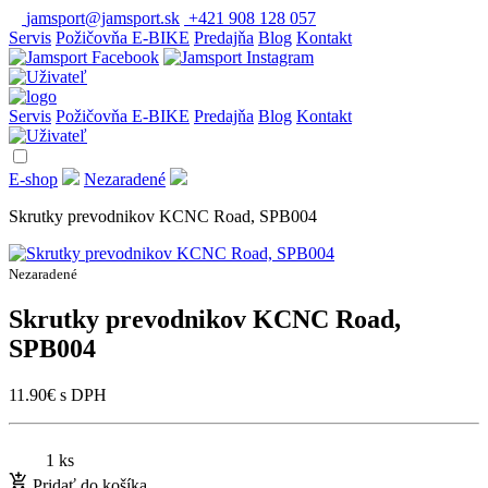
jamsport@jamsport.sk
+421 908 128 057
Servis
Požičovňa E-BIKE
Predajňa
Blog
Kontakt
Servis
Požičovňa E-BIKE
Predajňa
Blog
Kontakt
E-shop
Nezaradené
Skrutky prevodnikov KCNC Road, SPB004
Nezaradené
Skrutky prevodnikov KCNC Road,
SPB004
11.90
€
s DPH
1 ks
Pridať do košíka