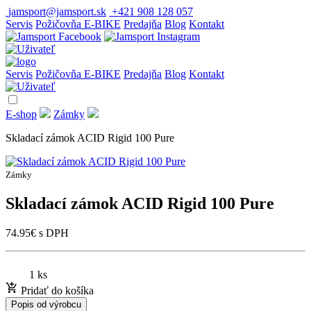
jamsport@jamsport.sk
+421 908 128 057
Servis
Požičovňa E-BIKE
Predajňa
Blog
Kontakt
Servis
Požičovňa E-BIKE
Predajňa
Blog
Kontakt
E-shop
Zámky
Skladací zámok ACID Rigid 100 Pure
Zámky
Skladací zámok ACID Rigid 100 Pure
74.95
€
s DPH
1 ks
Pridať do košíka
Popis od výrobcu