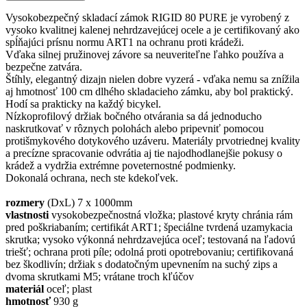
Vysokobezpečný skladací zámok RIGID 80 PURE je vyrobený z
vysoko kvalitnej kalenej nehrdzavejúcej ocele a je certifikovaný ako
spĺňajúci prísnu normu ART1 na ochranu proti krádeži.
Vďaka silnej pružinovej závore sa neuveriteľne ľahko používa a
bezpečne zatvára.
Štíhly, elegantný dizajn nielen dobre vyzerá - vďaka nemu sa znížila
aj hmotnosť 100 cm dlhého skladacieho zámku, aby bol praktický.
Hodí sa prakticky na každý bicykel.
Nízkoprofilový držiak bočného otvárania sa dá jednoducho
naskrutkovať v rôznych polohách alebo pripevniť pomocou
protišmykového dotykového uzáveru. Materiály prvotriednej kvality
a precízne spracovanie odvrátia aj tie najodhodlanejšie pokusy o
krádež a vydržia extrémne poveternostné podmienky.
Dokonalá ochrana, nech ste kdekoľvek.
rozmery
(DxL) 7 x 1000mm
vlastnosti
vysokobezpečnostná vložka; plastové kryty chránia rám
pred poškriabaním; certifikát ART1; špeciálne tvrdená uzamykacia
skrutka; vysoko výkonná nehrdzavejúca oceľ; testovaná na ľadovú
triešť; ochrana proti píle; odolná proti opotrebovaniu; certifikovaná
bez škodlivín; držiak s dodatočným upevnením na suchý zips a
dvoma skrutkami M5; vrátane troch kľúčov
materiál
oceľ; plast
hmotnosť
930 g