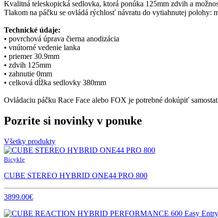
Kvalitná teleskopická sedlovka, ktorá ponúka 125mm zdvih a možnos
Tlakom na páčku se ovládá rýchlosť návratu do vytiahnutej polohy: ma
Technické údaje:
• povrchová úprava čierna anodizácia
• vnútorné vedenie lanka
• priemer 30.9mm
• zdvih 125mm
• zahnutie 0mm
• celková dĺžka sedlovky 380mm
Ovládaciu páčku Race Face alebo FOX je potrebné dokúpiť samostat
Pozrite si novinky v ponuke
Všetky produkty
Bicykle
CUBE STEREO HYBRID ONE44 PRO 800
3899.00€