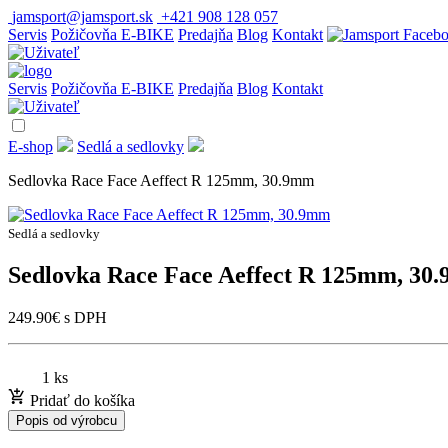
jamsport@jamsport.sk
+421 908 128 057
Servis
Požičovňa E-BIKE
Predajňa
Blog
Kontakt
Servis
Požičovňa E-BIKE
Predajňa
Blog
Kontakt
E-shop
Sedlá a sedlovky
Sedlovka Race Face Aeffect R 125mm, 30.9mm
Sedlá a sedlovky
Sedlovka Race Face Aeffect R 125mm, 30
249.90
€
s DPH
1 ks
Pridať do košíka
Popis od výrobcu