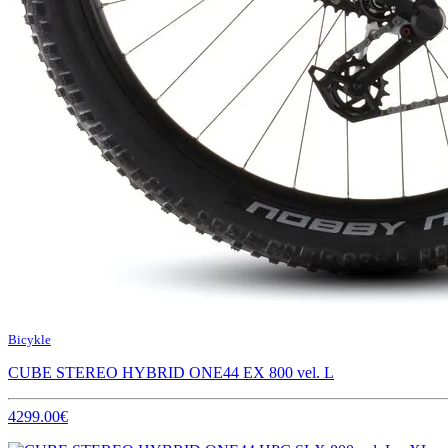
Bicykle
CUBE STEREO HYBRID ONE44 EX 800 vel. L
4299.00€