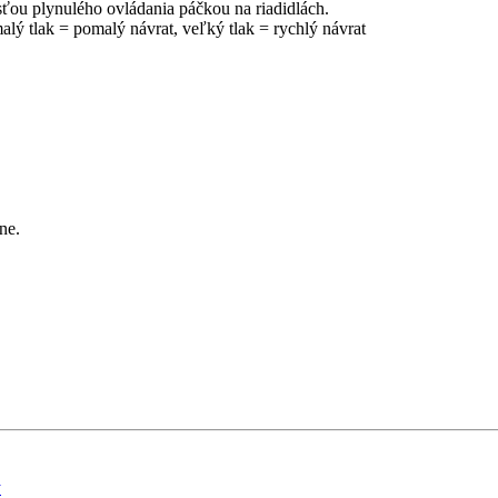
ťou plynulého ovládania páčkou na riadidlách.
lý tlak = pomalý návrat, veľký tlak = rychlý návrat
ne.