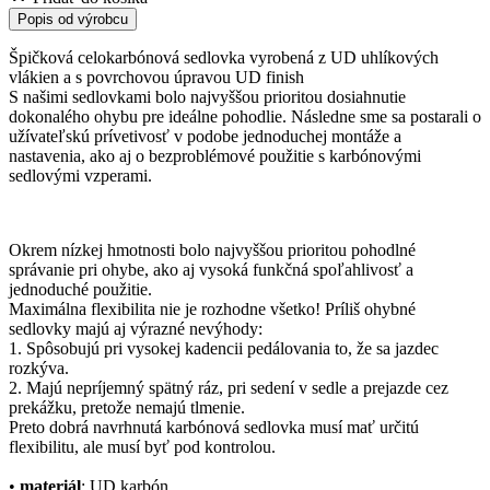
Popis od výrobcu
Špičková celokarbónová sedlovka vyrobená z UD uhlíkových
vlákien a s povrchovou úpravou UD finish
S našimi sedlovkami bolo najvyššou prioritou dosiahnutie
dokonalého ohybu pre ideálne pohodlie. Následne sme sa postarali o
užívateľskú prívetivosť v podobe jednoduchej montáže a
nastavenia, ako aj o bezproblémové použitie s karbónovými
sedlovými vzperami.
Okrem nízkej hmotnosti bolo najvyššou prioritou pohodlné
správanie pri ohybe, ako aj vysoká funkčná spoľahlivosť a
jednoduché použitie.
Maximálna flexibilita nie je rozhodne všetko! Príliš ohybné
sedlovky majú aj výrazné nevýhody:
1. Spôsobujú pri vysokej kadencii pedálovania to, že sa jazdec
rozkýva.
2. Majú nepríjemný spätný ráz, pri sedení v sedle a prejazde cez
prekážku, pretože nemajú tlmenie.
Preto dobrá navrhnutá karbónová sedlovka musí mať určitú
flexibilitu, ale musí byť pod kontrolou.
•
materiál
: UD karbón