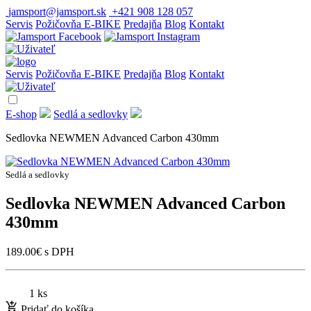
jamsport@jamsport.sk
+421 908 128 057
Servis
Požičovňa E-BIKE
Predajňa
Blog
Kontakt
Servis
Požičovňa E-BIKE
Predajňa
Blog
Kontakt
E-shop
Sedlá a sedlovky
Sedlovka NEWMEN Advanced Carbon 430mm
Sedlá a sedlovky
Sedlovka NEWMEN Advanced Carbon
430mm
189.00
€
s DPH
1 ks
Pridať do košíka