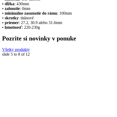
• dĺžka
: 430mm
•
zahnutie
: 0mm
•
minimálne zasunutie do rámu
: 100mm
•
skrutky
: titánové
•
priemer
: 27.2, 30.9 alebo 31.6mm
•
hmotnosť
: 220-230g
Pozrite si novinky v ponuke
Všetky produkty
slide
5 to 8
of 12