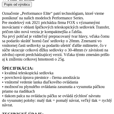
Popis od výrobcu
Označenie „Performance Elite“ patrí technológiam, ktoré vieme
ponúknuť na našich modeloch Performance Series.
Pre modelový rok 2021 prichádza firma FOX s významnými
inováciami v oblasti špičkových teleskopických sedloviek Transfer,
pričom táto nová verzia je kompaktnejšia a ľahšia.
Na prvý pohľad je viditeľný prepracovaný tvar hlavy, vďaka čomu
sa podarilo skrátiť hornú časť sedlovky o 20mm. Zmenami vo
vnútornej časti sedlovky sa podarilo ušetriť ďalšie milimetre, čo v
súčte skracuje celkovú dĺžku sedlovky o 30-48mm (v závislosti na
zdvihu) oproti predchádzajúcej verzii. Vďaka týmto zmenám prišlo
aj k zníženiu celkovej hmotnosti o 25g.
ŠPECIFIKÁCIA:
• kvalitná teleskopická sedlovka
• povrchová úprava piestnice - čierna anodizácia
• vnútorné vedenie lanka diaľkového ovládania
• možnosťou plynulého ovládania zasunutia a vysunutia páčkou
priamo na riadítkach
• tlakom palca na ovládaciu páčku se ovládá rýchlosť návratu
do vysunutej polohy: malý tlak = pomalý návrat, veľký tlak = rychlý
návrat.