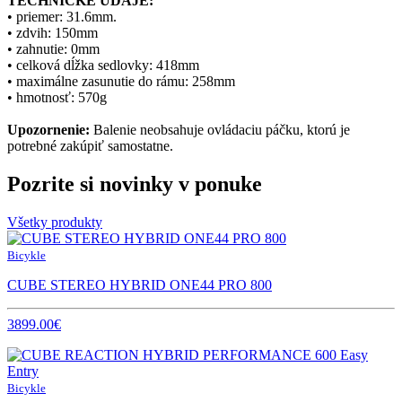
TECHNICKÉ ÚDAJE:
• priemer: 31.6mm.
• zdvih: 150mm
• zahnutie: 0mm
• celková dĺžka sedlovky: 418mm
• maximálne zasunutie do rámu: 258mm
• hmotnosť: 570g
Upozornenie:
Balenie neobsahuje ovládaciu páčku, ktorú je
potrebné zakúpiť samostatne.
Pozrite si novinky v ponuke
Všetky produkty
Bicykle
CUBE STEREO HYBRID ONE44 PRO 800
3899.00€
Bicykle