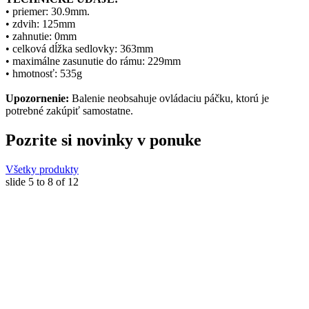
• priemer: 30.9mm.
• zdvih: 125mm
• zahnutie: 0mm
• celková dĺžka sedlovky: 363mm
• maximálne zasunutie do rámu: 229mm
• hmotnosť: 535g
Upozornenie:
Balenie neobsahuje ovládaciu páčku, ktorú je
potrebné zakúpiť samostatne.
Pozrite si novinky v ponuke
Všetky produkty
slide
5 to 8
of 12