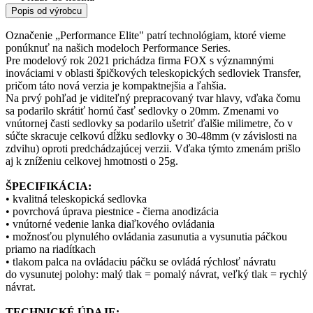
Popis od výrobcu
Označenie „Performance Elite" patrí technológiam, ktoré vieme
ponúknuť na našich modeloch Performance Series.
Pre modelový rok 2021 prichádza firma FOX s významnými
inováciami v oblasti špičkových teleskopických sedloviek Transfer,
pričom táto nová verzia je kompaktnejšia a ľahšia.
Na prvý pohľad je viditeľný prepracovaný tvar hlavy, vďaka čomu
sa podarilo skrátiť hornú časť sedlovky o 20mm. Zmenami vo
vnútornej časti sedlovky sa podarilo ušetriť ďalšie milimetre, čo v
súčte skracuje celkovú dĺžku sedlovky o 30-48mm (v závislosti na
zdvihu) oproti predchádzajúcej verzii. Vďaka týmto zmenám prišlo
aj k zníženiu celkovej hmotnosti o 25g.
ŠPECIFIKÁCIA:
• kvalitná teleskopická sedlovka
• povrchová úprava piestnice - čierna anodizácia
• vnútorné vedenie lanka diaľkového ovládania
• možnosťou plynulého ovládania zasunutia a vysunutia páčkou
priamo na riadítkach
• tlakom palca na ovládaciu páčku se ovládá rýchlosť návratu
do vysunutej polohy: malý tlak = pomalý návrat, veľký tlak = rychlý
návrat.
TECHNICKÉ ÚDAJE: