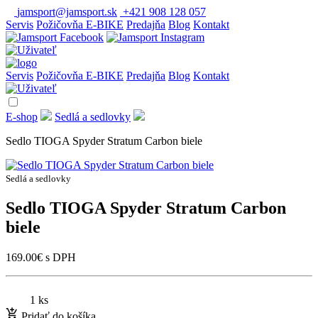
jamsport@jamsport.sk
+421 908 128 057
Servis
Požičovňa E-BIKE
Predajňa
Blog
Kontakt
Servis
Požičovňa E-BIKE
Predajňa
Blog
Kontakt
E-shop
Sedlá a sedlovky
Sedlo TIOGA Spyder Stratum Carbon biele
Sedlá a sedlovky
Sedlo TIOGA Spyder Stratum Carbon
biele
169.00
€
s DPH
1 ks
Pridať do košíka