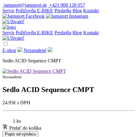
jamsport@jamsport.sk
+421 908 128 057
Servis
Požičovňa E-BIKE
Predajňa
Blog
Kontakt
Servis
Požičovňa E-BIKE
Predajňa
Blog
Kontakt
E-shop
Nezaradené
Sedlo ACID Sequence CMPT
Nezaradené
Sedlo ACID Sequence CMPT
24.95
€
s DPH
1 ks
Pridať do košíka
Popis od výrobcu