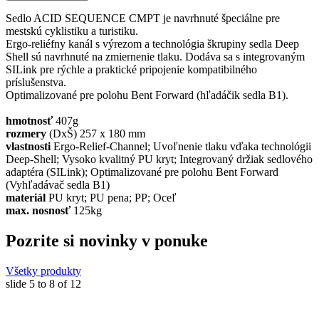
Sedlo ACID SEQUENCE CMPT je navrhnuté špeciálne pre
mestskú cyklistiku a turistiku.
Ergo-reliéfny kanál s výrezom a technológia škrupiny sedla Deep
Shell sú navrhnuté na zmiernenie tlaku. Dodáva sa s integrovaným
SILink pre rýchle a praktické pripojenie kompatibilného
príslušenstva.
Optimalizované pre polohu Bent Forward (hľadáčik sedla B1).
hmotnosť
407g
rozmery
(DxŠ) 257 x 180 mm
vlastnosti
Ergo-Relief-Channel; Uvoľnenie tlaku vďaka technológii
Deep-Shell; Vysoko kvalitný PU kryt; Integrovaný držiak sedlového
adaptéra (SILink); Optimalizované pre polohu Bent Forward
(Vyhľadávač sedla B1)
materiál
PU kryt; PU pena; PP; Oceľ
max. nosnosť
125kg
Pozrite si novinky v ponuke
Všetky produkty
slide
5 to 8
of 12