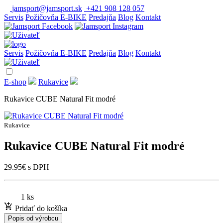
jamsport@jamsport.sk
+421 908 128 057
Servis
Požičovňa E-BIKE
Predajňa
Blog
Kontakt
Servis
Požičovňa E-BIKE
Predajňa
Blog
Kontakt
E-shop
Rukavice
Rukavice CUBE Natural Fit modré
Rukavice
Rukavice CUBE Natural Fit modré
29.95
€
s DPH
1 ks
Pridať do košíka
Popis od výrobcu