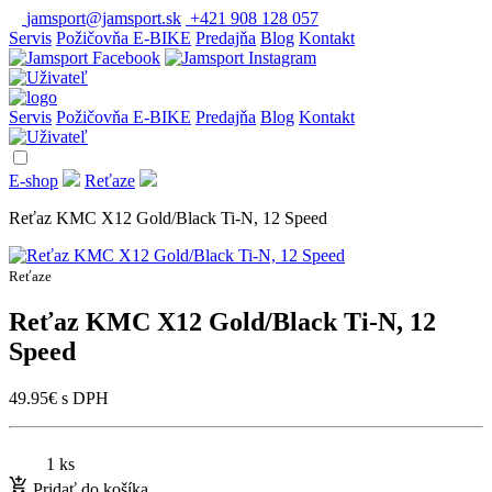
jamsport@jamsport.sk
+421 908 128 057
Servis
Požičovňa E-BIKE
Predajňa
Blog
Kontakt
Servis
Požičovňa E-BIKE
Predajňa
Blog
Kontakt
E-shop
Reťaze
Reťaz KMC X12 Gold/Black Ti-N, 12 Speed
Reťaze
Reťaz KMC X12 Gold/Black Ti-N, 12
Speed
49.95
€
s DPH
1 ks
Pridať do košíka