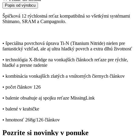
Popis od výrobcu
Špičková 12 rýchlostná reťaz kompatibilná so všetkými systémami
Shimano, SRAM a Campagnolo.
• špeciálna povrchová úprava Ti-N (Titanium Nitride) nielen pre
fantastický vzhľad, ale aj ultra hladký povrch a extra dlhú životnosť
• technológia X-Bridge na vonkajších článkoch reťaze pre rýchle,
hladké a presne radenie
• kombinácia vonkajších zlatých a vnútorných čiernych článkov
• počet článkov 126
• balenie obsahuje aj spojku reťaze MissingLink
• balené v krabičke
• hmotnosť 268g/126 článkov
Pozrite si novinky v ponuke