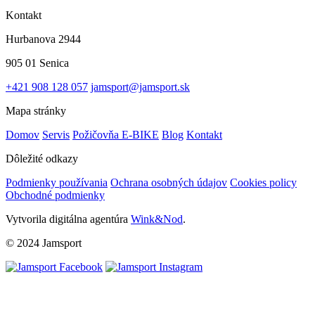
Kontakt
Hurbanova 2944
905 01 Senica
+421 908 128 057
jamsport@jamsport.sk
Mapa stránky
Domov
Servis
Požičovňa E-BIKE
Blog
Kontakt
Dôležité odkazy
Podmienky používania
Ochrana osobných údajov
Cookies policy
Obchodné podmienky
Vytvorila digitálna agentúra
Wink&Nod
.
© 2024 Jamsport