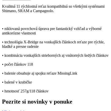
Kvalitná 11 rýchlostná reťaz kompatibilná so všetkými systémami
Shimano, SRAM a Campagnolo.
• niklovaná povrchová úprava pre fantastický vzhľad a výborné
antikorózne vlastnosti
• technológia X-Bridge na vonkajších článkoch reťaze pre rýchle,
hladké a presne radenie
• kombinácia vonkajších strieborných aj vnútorných šedých článkov
• počet článkov 118
• balenie obsahuje aj spojku reťaze MissingLink
• balené v krabičke
• hmotnosť 257g/118 článkov
Pozrite si novinky v ponuke