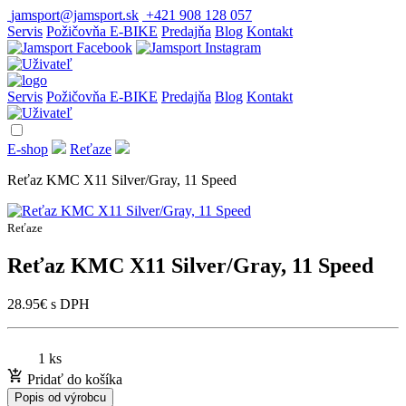
jamsport@jamsport.sk
+421 908 128 057
Servis
Požičovňa E-BIKE
Predajňa
Blog
Kontakt
Servis
Požičovňa E-BIKE
Predajňa
Blog
Kontakt
E-shop
Reťaze
Reťaz KMC X11 Silver/Gray, 11 Speed
Reťaze
Reťaz KMC X11 Silver/Gray, 11 Speed
28.95
€
s DPH
1 ks
Pridať do košíka
Popis od výrobcu