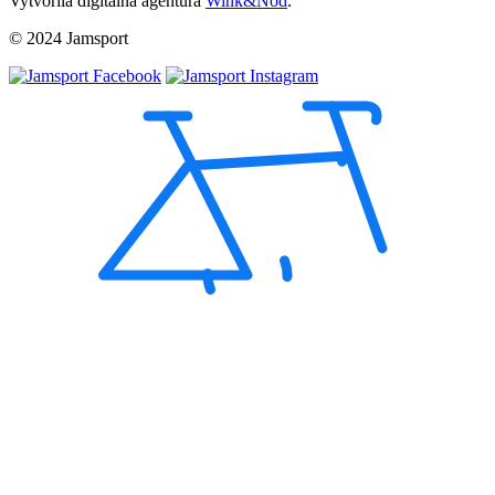
Vytvorila digitálna agentúra
Wink&Nod
.
© 2024 Jamsport