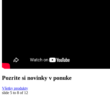
Pozrite si novinky v ponuke
Všetky produkty
slide
5 to 8
of 12