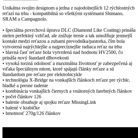
Unikátna svojím designom a jedna z najodolnejších 12 rýchlostných
reťazí na trhu - kompatibilná so všetkými systémami Shimano,
SRAM a Campagnolo.
• špeciálna povrchová úprava DLC (Diamond Like Coating) prináša
nielen perfektný vzhľad, ale znižuje trenie a tak umožňuje jemnejší
kontakt medzi reťazou a zubami prevodníka/pastorka, čím bola
vytvorená najrýchlejšie a najprecíznejšie radiaca reťaz na trhu
• hlavná časť reťaze bola vytvrdená nad hodnotu HV2500, čo
prináša nový štandard dlhovekosti
• vysoká torzná odolnosť a maximálna životnosť je zabezpečená aj
vďaka špeciálnym nitom, ktoré spájajú články reťaze a sú
štandardom pre reťaze pre elektrobicykle
• technológia X-Bridge na vonkajších článkoch reťaze pre rýchle,
hladké a presne radenie
• kombinácia vonkajších čiernych a vnútorných farebných článkov
• počet článkov 126
• balenie obsahuje aj spojku reťaze MissingLink
• balené v krabičke
• hmotnosť 270g/126 článkov