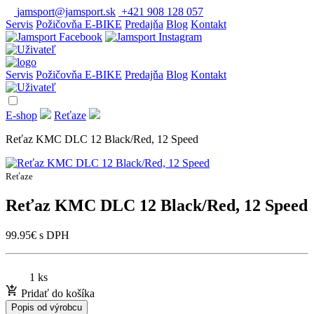
jamsport@jamsport.sk
+421 908 128 057
Servis
Požičovňa E-BIKE
Predajňa
Blog
Kontakt
Servis
Požičovňa E-BIKE
Predajňa
Blog
Kontakt
E-shop
Reťaze
Reťaz KMC DLC 12 Black/Red, 12 Speed
Reťaze
Reťaz KMC DLC 12 Black/Red, 12 Speed
99.95
€
s DPH
1 ks
Pridať do košíka
Popis od výrobcu