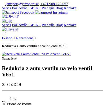
jamsport@jamsport.sk
+421 908 128 057
Servis
Požičovňa E-BIKE
Predajňa
Blog
Kontakt
Servis
Požičovňa E-BIKE
Predajňa
Blog
Kontakt
E-shop
Nezaradené
Redukcia z auto ventilu na velo ventil V651
Nezaradené
Redukcia z auto ventilu na velo ventil
V651
0.43
€
s DPH
1 ks
Pridať do košíka