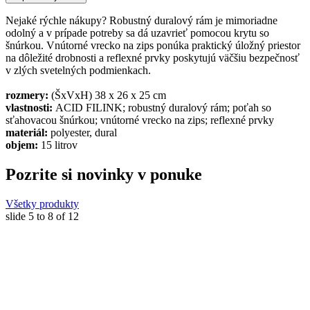
Nejaké rýchle nákupy? Robustný duralový rám je mimoriadne
odolný a v prípade potreby sa dá uzavrieť pomocou krytu so
šnúrkou. Vnútorné vrecko na zips ponúka praktický úložný priestor
na dôležité drobnosti a reflexné prvky poskytujú väčšiu bezpečnosť
v zlých svetelných podmienkach.
rozmery:
(ŠxVxH) 38 x 26 x 25 cm
vlastnosti:
ACID FILINK; robustný duralový rám; poťah so
sťahovacou šnúrkou; vnútorné vrecko na zips; reflexné prvky
materiál:
polyester, dural
objem:
15 litrov
Pozrite si novinky v ponuke
Všetky produkty
slide
5 to 8
of 12