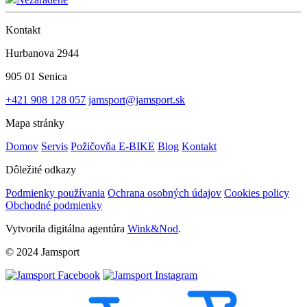
Kontakt
Hurbanova 2944
905 01 Senica
+421 908 128 057
jamsport@jamsport.sk
Mapa stránky
Domov
Servis
Požičovňa E-BIKE
Blog
Kontakt
Dôležité odkazy
Podmienky používania
Ochrana osobných údajov
Cookies policy
Obchodné podmienky
Vytvorila digitálna agentúra
Wink&Nod
.
© 2024 Jamsport