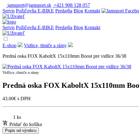
jamsport@jamsport.sk
+421 908 128 057
Servis
Požičovňa E-BIKE
Predajňa
Blog
Kontakt
Servis
Požičovňa E-BIKE
Predajňa
Blog
Kontakt
E-shop
Vidlice, tlmiče a rámy
Predná oska FOX KaboltX 15x110mm Boost pre vidlice 36/38
Vidlice, tlmiče a rámy
Predná oska FOX KaboltX 15x110mm Boost
43.00
€
s DPH
1 ks
Pridať do košíka
Popis od výrobcu