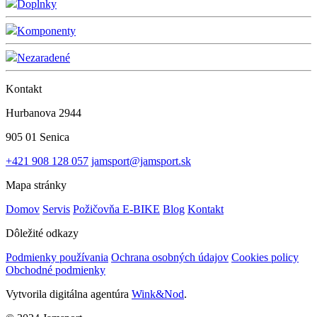
Doplnky
Komponenty
Nezaradené
Kontakt
Hurbanova 2944
905 01 Senica
+421 908 128 057
jamsport@jamsport.sk
Mapa stránky
Domov
Servis
Požičovňa E-BIKE
Blog
Kontakt
Dôležité odkazy
Podmienky používania
Ochrana osobných údajov
Cookies policy
Obchodné podmienky
Vytvorila digitálna agentúra
Wink&Nod
.