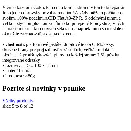
Viem o každom skoku, kameni a koreni stromu v tomto bikeparku.
Je to jeden obrovský príval adrenalínu! A vždy môžem počítať so
svojimi 100% pedálmi ACID Flat A3-ZP R. S odolnými pinmi a
veľkou styčnou plochou sa cítim ako prilepený k bicyklu aj v tých
na najšikmejších koreňových sekciach - napriek tomu sa mi stále dá
okmažite zareagovať, ak sa veci zmenia.
•
vlastnosti
: platformové pedále; duralové telo a CrMo osky;
skosené hrany pre prejazdnosť v zákrutách; veľká kontaktná
plocha; 12 protišmykových pinov na každej strane; LSL púzdra,
integrované odrazky
• rozmery: 115 x 100 x 18mm
• materiál: dural
• hmotnosť: 480g
Pozrite si novinky v ponuke
Všetky produkty
slide
5 to 8
of 12