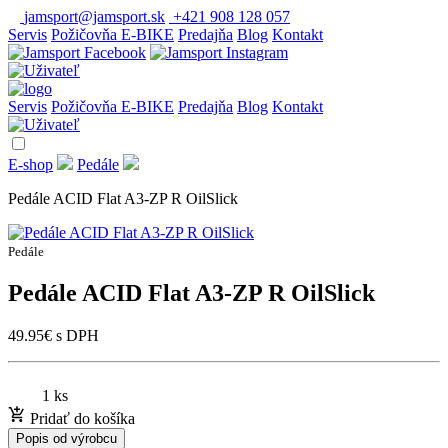
jamsport@jamsport.sk
+421 908 128 057
Servis
Požičovňa E-BIKE
Predajňa
Blog
Kontakt
Servis
Požičovňa E-BIKE
Predajňa
Blog
Kontakt
E-shop
Pedále
Pedále ACID Flat A3-ZP R OilSlick
Pedále
Pedále ACID Flat A3-ZP R OilSlick
49.95
€
s DPH
1 ks
Pridať do košíka
Popis od výrobcu