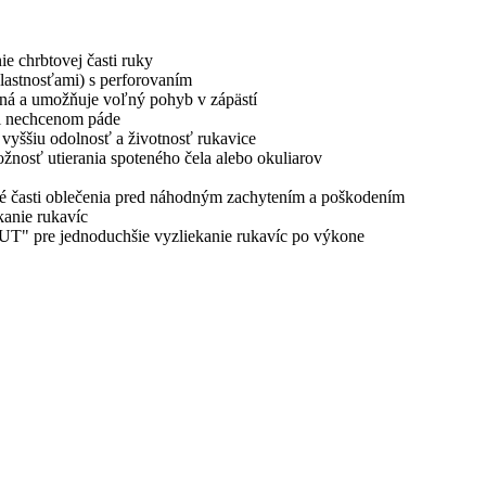
e chrbtovej časti ruky
lastnosťami) s perforovaním
tená a umožňuje voľný pohyb v zápästí
pri nechcenom páde
 vyššiu odolnosť a životnosť rukavice
žnosť utierania spoteného čela alebo okuliarov
iné časti oblečenia pred náhodným zachytením a poškodením
kanie rukavíc
 OUT" pre jednoduchšie vyzliekanie rukavíc po výkone