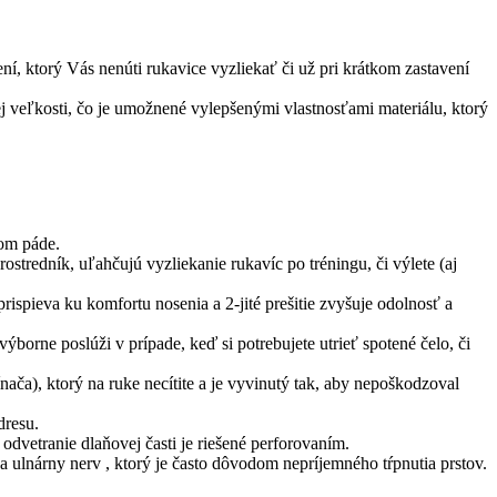
, ktorý Vás nenúti rukavice vyzliekať či už pri krátkom zastavení
j veľkosti, čo je umožnené vylepšenými vlastnosťami materiálu, ktorý
nom páde.
rostredník, uľahčujú vyzliekanie rukavíc po tréningu, či výlete (aj
ispieva ku komfortu nosenia a 2-jité prešitie zvyšuje odolnosť a
borne poslúži v prípade, keď si potrebujete utrieť spotené čelo, či
ača), ktorý na ruke necítite a je vyvinutý tak, aby nepoškodzoval
dresu.
odvetranie dlaňovej časti je riešené perforovaním.
na ulnárny nerv , ktorý je často dôvodom nepríjemného tŕpnutia prstov.