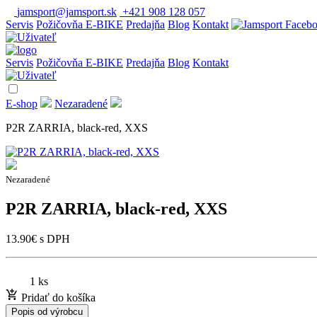
jamsport@jamsport.sk
+421 908 128 057
Servis
Požičovňa E-BIKE
Predajňa
Blog
Kontakt
Servis
Požičovňa E-BIKE
Predajňa
Blog
Kontakt
E-shop
Nezaradené
P2R ZARRIA, black-red, XXS
Nezaradené
P2R ZARRIA, black-red, XXS
13.90
€
s DPH
1 ks
Pridať do košíka
Popis od výrobcu