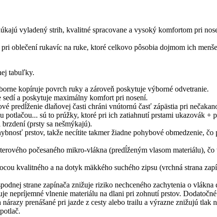
ajú vyladený strih, kvalitné spracovane a vysoký komfortom pri nosení
pri oblečení rukavíc na ruke, ktoré celkovo pôsobia dojmom ich menše
ej tabuľky.
borne kopíruje povrch ruky a zároveň poskytuje výborné odvetranie.
e sedí a poskytuje maximálny komfort pri nosení.
ové predĺženie dlaňovej časti chráni vnútornú časť zápästia pri nečaka
u potlačou... sú to prúžky, ktoré pri ich zatiahnutí prstami ukazovák + p
i brzdení (prsty sa nešmýkajú).
ybnosť prstov, takže necítite takmer žiadne pohybové obmedzenie, čo pr
sterového počesaného mikro-vlákna (predĺženým vlasom materiálu), čo vý
mocou kvalitného a na dotyk mäkkého suchého zipsu (vrchná strana zapín
spodnej strane zapínača znižuje riziko nechceného zachytenia o vlákna 
je nepríjemné vlnenie materiálu na dlani pri zohnutí prstov. Dodatočné 
 nárazy prenášané pri jazde z cesty alebo trailu a výrazne znižujú tlak 
potlač.