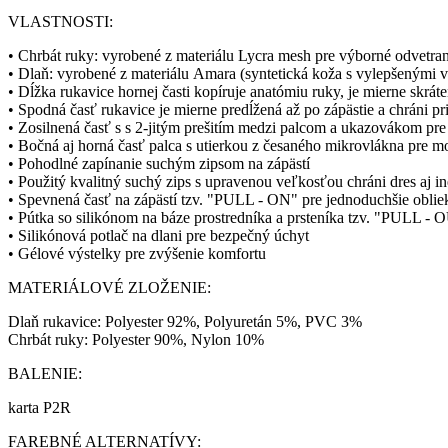
VLASTNOSTI:
• Chrbát ruky: vyrobené z materiálu Lycra mesh pre výborné odvetrani
• Dlaň: vyrobené z materiálu Amara (syntetická koža s vylepšenými v
• Dĺžka rukavice hornej časti kopíruje anatómiu ruky, je mierne skrá
• Spodná časť rukavice je mierne predĺžená až po zápästie a chráni 
• Zosilnená časť s s 2-jitým prešitím medzi palcom a ukazovákom pre
• Bočná aj horná časť palca s utierkou z česaného mikrovlákna pre mo
• Pohodlné zapínanie suchým zipsom na zápästí
• Použitý kvalitný suchý zips s upravenou veľkosťou chráni dres aj 
• Spevnená časť na zápästí tzv. "PULL - ON" pre jednoduchšie oblie
• Pútka so silikónom na báze prostredníka a prsteníka tzv. "PULL -
• Silikónová potlač na dlani pre bezpečný úchyt
• Gélové výstelky pre zvýšenie komfortu
MATERIÁLOVÉ ZLOŽENIE:
Dlaň rukavice: Polyester 92%, Polyuretán 5%, PVC 3%
Chrbát ruky: Polyester 90%, Nylon 10%
BALENIE:
karta P2R
FAREBNÉ ALTERNATÍVY: