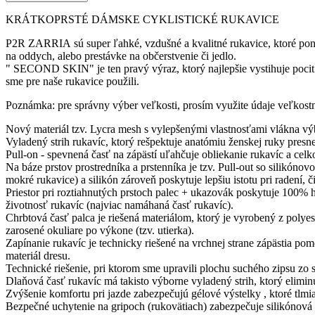
KRÁTKOPRSTÉ DÁMSKE CYKLISTICKÉ RUKAVICE
P2R ZARRIA sú super ľahké, vzdušné a kvalitné rukavice, ktoré ponúk
na oddych, alebo prestávke na občerstvenie či jedlo.
" SECOND SKIN" je ten pravý výraz, ktorý najlepšie vystihuje pocit 
sme pre naše rukavice použili.
Poznámka: pre správny výber veľkosti, prosím využite údaje veľkostn
Nový materiál tzv. Lycra mesh s vylepšenými vlastnosťami vlákna vý
Vyladený strih rukavíc, ktorý rešpektuje anatómiu ženskej ruky presn
Pull-on - spevnená časť na zápästí uľahčuje obliekanie rukavíc a celk
Na báze prstov prostredníka a prstenníka je tzv. Pull-out so silikónovo
mokré rukavice) a silikón zároveň poskytuje lepšiu istotu pri radení, č
Priestor pri roztiahnutých prstoch palec + ukazovák poskytuje 100% h
životnosť rukavíc (najviac namáhaná časť rukavíc).
Chrbtová časť palca je riešená materiálom, ktorý je vyrobený z polye
zarosené okuliare po výkone (tzv. utierka).
Zapínanie rukavíc je technicky riešené na vrchnej strane zápästia po
materiál dresu.
Technické riešenie, pri ktorom sme upravili plochu suchého zipsu zo 
Dlaňová časť rukavíc má takisto výborne vyladený strih, ktorý eliminu
Zvýšenie komfortu pri jazde zabezpečujú gélové výstelky , ktoré tlmia
Bezpečné uchytenie na gripoch (rukovätiach) zabezpečuje silikónová 