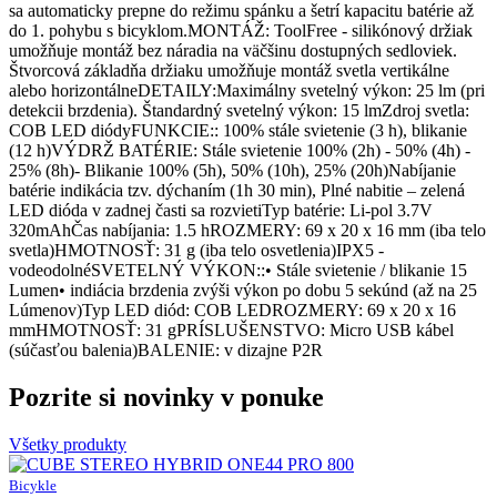
sa automaticky prepne do režimu spánku a šetrí kapacitu batérie až
do 1. pohybu s bicyklom.MONTÁŽ: ToolFree - silikónový držiak
umožňuje montáž bez náradia na väčšinu dostupných sedloviek.
Štvorcová základňa držiaku umožňuje montáž svetla vertikálne
alebo horizontálneDETAILY:Maximálny svetelný výkon: 25 lm (pri
detekcii brzdenia). Štandardný svetelný výkon: 15 lmZdroj svetla:
COB LED diódyFUNKCIE:: 100% stále svietenie (3 h), blikanie
(12 h)VÝDRŽ BATÉRIE: Stále svietenie 100% (2h) - 50% (4h) -
25% (8h)- Blikanie 100% (5h), 50% (10h), 25% (20h)Nabíjanie
batérie indikácia tzv. dýchaním (1h 30 min), Plné nabitie – zelená
LED dióda v zadnej časti sa rozvietiTyp batérie: Li-pol 3.7V
320mAhČas nabíjania: 1.5 hROZMERY: 69 x 20 x 16 mm (iba telo
svetla)HMOTNOSŤ: 31 g (iba telo osvetlenia)IPX5 -
vodeodolnéSVETELNÝ VÝKON::• Stále svietenie / blikanie 15
Lumen• indiácia brzdenia zvýši výkon po dobu 5 sekúnd (až na 25
Lúmenov)Typ LED diód: COB LEDROZMERY: 69 x 20 x 16
mmHMOTNOSŤ: 31 gPRÍSLUŠENSTVO: Micro USB kábel
(súčasťou balenia)BALENIE: v dizajne P2R
Pozrite si novinky v ponuke
Všetky produkty
Bicykle