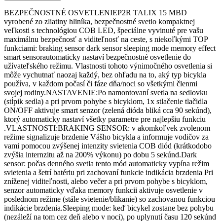
BEZPEČNOSTNÉ OSVETLENIEP2R TALIX 15 MBD
vyrobené zo zliatiny hliníka, bezpečnostné svetlo kompaktnej
veľkosti s technológiou COB LED, špeciálne vyvinuté pre vašu
maximálnu bezpečnosť a viditeľnosť na ceste, s niekoľkými TOP
funkciami: braking sensor dark sensor sleeping mode memory effect
smart sensorautomaticky nastaví bezpečnostné osvetlenie do
užívateľského režimu. Vlastnosti tohoto výnimočného osvetlenia si
môže vychutnať naozaj každý, bez ohľadu na to, aký typ bicykla
používa, v každom počasí či fáze dňa/noci so všetkými členmi
svojej rodiny.NASTAVENIE:Po namontovaní svetla na sedlovku
(stĺpik sedla) a pri prvom pohybe s bicyklom, 1x stlačenie tlačidla
ON/OFF aktivuje smart senzor (zelená dióda bliká cca 90 sekúnd),
ktorý automaticky nastaví všetky parametre pre najlepšiu funkciu
.VLASTNOSTI:BRAKING SENSOR: v akomkoľvek zvolenom
režime signalizuje brzdenie Vášho bicykla a informuje vodičov za
vami pomocou zvýšenej intenzity svietenia COB diód (krátkodobo
zvýšia internzitu až na 200% výkonu) po dobu 5 sekúnd.Dark
sensor: počas denného svetla tento mód automaticky vypína režim
svietenia a šetrí batériu pri zachovaní funkcie indikácia brzdenia Pri
zníženej viditeľnosti, alebo večer a pri prvom pohybe s bicyklom,
senzor automaticky vďaka memory funkcii aktivuje osvetlenie v
poslednom režime (stále svietenie/blikanie) so zachovanou funkciou
indikácie brzdenia.Sleeping mode: keď bicykel zostane bez pohybu
(nezáleží na tom cez deň alebo v noci), po uplynutí času 120 sekúnd