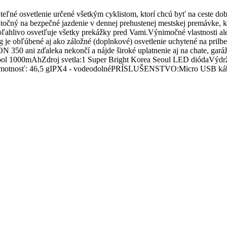
etlenie určené všetkým cyklistom, ktorí chcú byť na ceste dobre 
ný na bezpečné jazdenie v dennej prehustenej mestskej premávke, ke
ahlivo osvetľuje všetky prekážky pred Vami.Výnimočné vlastnosti ale 
g je obľúbené aj ako záložné (doplnkové) osvetlenie uchytené na prilbe
50 ani zďaleka nekončí a nájde široké uplatnenie aj na chate, garáži,
ol 1000mAhZdroj svetla:1 Super Bright Korea Seoul LED diódaVýdrž ba
la)Hmotnosť: 46,5 gIPX4 - vodeodolnéPRÍSLUŠENSTVO:Micro USB ká