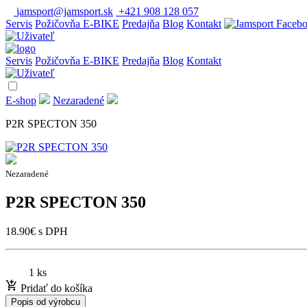
jamsport@jamsport.sk
+421 908 128 057
Servis
Požičovňa E-BIKE
Predajňa
Blog
Kontakt
Servis
Požičovňa E-BIKE
Predajňa
Blog
Kontakt
E-shop
Nezaradené
P2R SPECTON 350
Nezaradené
P2R SPECTON 350
18.90
€
s DPH
1 ks
Pridať do košíka
Popis od výrobcu