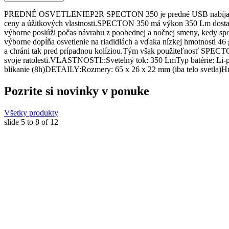
PREDNÉ OSVETLENIEP2R SPECTON 350 je predné USB nabíjateľné osv
ceny a úžitkových vlastnosti.SPECTON 350 má výkon 350 Lm dostatoč
výborne poslúži počas návrahu z poobednej a nočnej smeny, kedy spoľ
výborne dopĺňa osvetlenie na riadidlách a vďaka nízkej hmotnosti 46 
a chráni tak pred prípadnou kolíziou.Tým však použiteľnosť SPECTON 3
svoje ratolesti.VLASTNOSTI::Svetelný tok: 350 LmTyp batérie: Li-p
blikanie (8h)DETAILY:Rozmery: 65 x 26 x 22 mm (iba telo svet
Pozrite si novinky v ponuke
Všetky produkty
slide
5 to 8
of 12