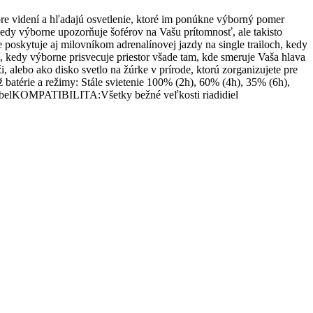
videní a hľadajú osvetlenie, ktoré im ponúkne výborný pomer
dy výborne upozorňuje šoférov na Vašu prítomnosť, ale takisto
poskytuje aj milovníkom adrenalínovej jazdy na single trailoch, kedy
, kedy výborne prisvecuje priestor všade tam, kde smeruje Vaša hlava
 alebo ako disko svetlo na žúrke v prírode, ktorú zorganizujete pre
térie a režimy: Stále svietenie 100% (2h), 60% (4h), 35% (6h),
belKOMPATIBILITA:Všetky bežné veľkosti riadidiel