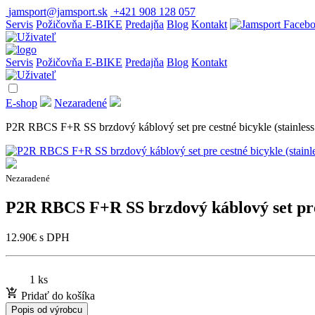
jamsport@jamsport.sk
+421 908 128 057
Servis
Požičovňa E-BIKE
Predajňa
Blog
Kontakt
Servis
Požičovňa E-BIKE
Predajňa
Blog
Kontakt
E-shop
Nezaradené
P2R RBCS F+R SS brzdový káblový set pre cestné bicykle (stainless 
Nezaradené
P2R RBCS F+R SS brzdový káblový set pre c
12.90
€
s DPH
1 ks
Pridať do košíka
Popis od výrobcu