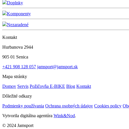
Doplnky
Komponenty
Nezaradené
Kontakt
Hurbanova 2944
905 01 Senica
+421 908 128 057
jamsport@jamsport.sk
Mapa stránky
Domov
Servis
Požičovňa E-BIKE
Blog
Kontakt
Dôležité odkazy
Podmienky používania
Ochrana osobných údajov
Cookies policy
Ob
Vytvorila digitálna agentúra
Wink&Nod
.
© 2024 Jamsport