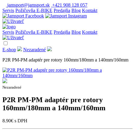
jamsport@jamsport.sk
+421 908 128 057
Servis
Požičovňa E-BIKE
Predajňa
Blog
Kontakt
Servis
Požičovňa E-BIKE
Predajňa
Blog
Kontakt
E-shop
Nezaradené
P2R PM-PM adaptér pre rotory 160mm/180mm a 140mm/160mm
Nezaradené
P2R PM-PM adaptér pre rotory
160mm/180mm a 140mm/160mm
8.90
€
s DPH