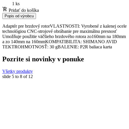
1 ks
Pridať do košíka
Popis od výrobcu
Adaptér pre brzdový rotorVLASTNOSTI: Vyrobené z kalenej ocele
technológiou CNC-strojové obrábanie pre maximálnu presnosť
Umožňuje použitie väčšieho brzdového rotora zo160mm na 180mm
a zo 140mm na 160mmKOMPATIBILITA: SHIMANO AVID
TEKTROHMOTNOSŤ: 30 gBALENIE: P2R baliaca karta
Pozrite si novinky v ponuke
Všetky produkty
slide
5 to 8
of 12