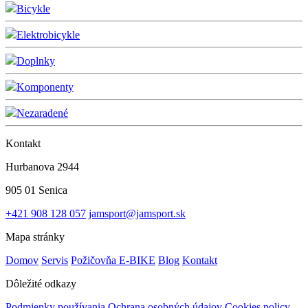
Bicykle
Elektrobicykle
Doplnky
Komponenty
Nezaradené
Kontakt
Hurbanova 2944
905 01 Senica
+421 908 128 057
jamsport@jamsport.sk
Mapa stránky
Domov
Servis
Požičovňa E-BIKE
Blog
Kontakt
Dôležité odkazy
Podmienky používania
Ochrana osobných údajov
Cookies policy