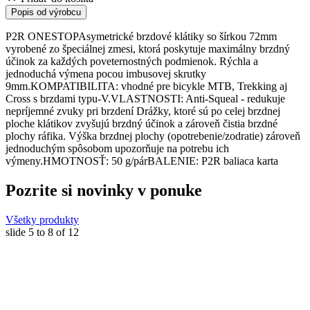
Popis od výrobcu
P2R ONESTOPAsymetrické brzdové klátiky so šírkou 72mm
vyrobené zo špeciálnej zmesi, ktorá poskytuje maximálny brzdný
účinok za každých poveternostných podmienok. Rýchla a
jednoduchá výmena pocou imbusovej skrutky
9mm.KOMPATIBILITA: vhodné pre bicykle MTB, Trekking aj
Cross s brzdami typu-V.VLASTNOSTI: Anti-Squeal - redukuje
nepríjemné zvuky pri brzdení Drážky, ktoré sú po celej brzdnej
ploche klátikov zvyšujú brzdný účinok a zároveň čistia brzdné
plochy ráfika. Výška brzdnej plochy (opotrebenie/zodratie) zároveň
jednoduchým spôsobom upozorňuje na potrebu ich
výmeny.HMOTNOSŤ: 50 g/párBALENIE: P2R baliaca karta
Pozrite si novinky v ponuke
Všetky produkty
slide
5 to 8
of 12