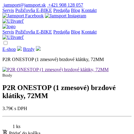
jamsport@jamsport.sk
+421 908 128 057
Servis
Požičovňa E-BIKE
Predajňa
Blog
Kontakt
Servis
Požičovňa E-BIKE
Predajňa
Blog
Kontakt
E-shop
Brzdy
P2R ONESTOP (1 zmesové) brzdové klátiky, 72MM
Brzdy
P2R ONESTOP (1 zmesové) brzdové
klátiky, 72MM
3.79
€
s DPH
1 ks
Pridať do košíka