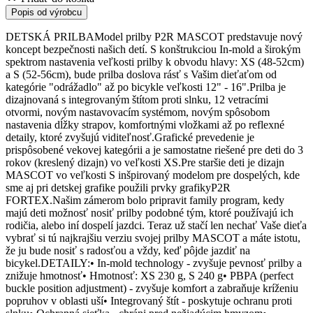
Popis od výrobcu
DETSKÁ PRILBAModel prilby P2R MASCOT predstavuje nový
koncept bezpečnosti našich detí. S konštrukciou In-mold a širokým
spektrom nastavenia veľkosti prilby k obvodu hlavy: XS (48-52cm)
a S (52-56cm), bude prilba doslova rásť s Vašim dieťaťom od
kategórie "odrážadlo" až po bicykle veľkosti 12" - 16".Prilba je
dizajnovaná s integrovaným štítom proti slnku, 12 vetracími
otvormi, novým nastavovacím systémom, novým spôsobom
nastavenia dĺžky strapov, komfortnými vložkami až po reflexné
detaily, ktoré zvyšujú viditeľnosť.Grafické prevedenie je
prispôsobené vekovej kategórii a je samostatne riešené pre deti do 3
rokov (kreslený dizajn) vo veľkosti XS.Pre staršie deti je dizajn
MASCOT vo veľkosti S inšpirovaný modelom pre dospelých, kde
sme aj pri detskej grafike použili prvky grafikyP2R
FORTEX.Našim zámerom bolo pripravit family program, kedy
majú deti možnosť nosiť prilby podobné tým, ktoré používajú ich
rodičia, alebo iní dospelí jazdci. Teraz už stačí len nechať Vaše dieťa
vybrať si tú najkrajšiu verziu svojej prilby MASCOT a máte istotu,
že ju bude nosiť s radosťou a vždy, keď pôjde jazdiť na
bicykel.DETAILY:• In-mold technology - zvyšuje pevnosť prilby a
znižuje hmotnosť• Hmotnosť: XS 230 g, S 240 g• PBPA (perfect
buckle position adjustment) - zvyšuje komfort a zabraňuje kríženiu
popruhov v oblasti uší• Integrovaný štít - poskytuje ochranu proti