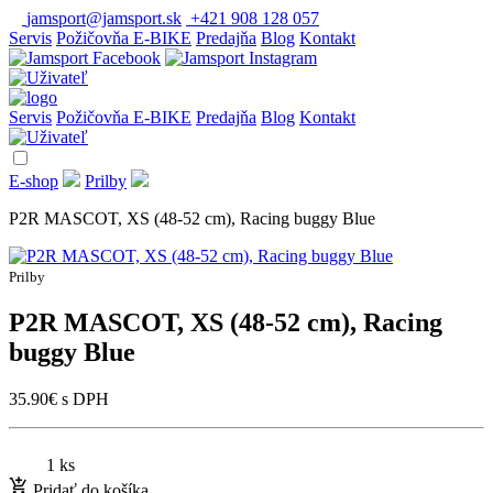
jamsport@jamsport.sk
+421 908 128 057
Servis
Požičovňa E-BIKE
Predajňa
Blog
Kontakt
Servis
Požičovňa E-BIKE
Predajňa
Blog
Kontakt
E-shop
Prilby
P2R MASCOT, XS (48-52 cm), Racing buggy Blue
Prilby
P2R MASCOT, XS (48-52 cm), Racing
buggy Blue
35.90
€
s DPH
1 ks
Pridať do košíka