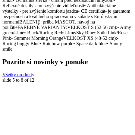
slnku• Ochranná sieťka - chráni pred nežiadúcim hmyzom•
Reflexné detaily - pre zvýšenie viditeľnosti• Antibakteriálne
výstelky - pre zvýšenie komfortu jazdca• CE certifikát- je garantom
bezpečnosti a kvalitného spracovania v súlade s Európskymi
normamiBALENIE: prilba MASCOT, návod na
použitieFAREBNÉ VARIANTY:VEĽKOSŤ S (52-56 cm):• Army
green/Lime• Black/Racing Red• Lime/Sky Blue• Satin Pink/Rose
Pink• Summer Morning OrangeVEĽKOSŤ XS (48-52 cm):•
Racing buggy Blue• Rainbow purple• Space dark blue• Sunny
smile
Pozrite si novinky v ponuke
Všetky produkty
slide
5 to 8
of 12