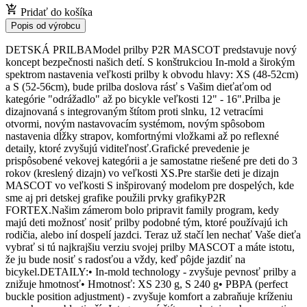
Pridať do košíka
Popis od výrobcu
DETSKÁ PRILBAModel prilby P2R MASCOT predstavuje nový
koncept bezpečnosti našich detí. S konštrukciou In-mold a širokým
spektrom nastavenia veľkosti prilby k obvodu hlavy: XS (48-52cm)
a S (52-56cm), bude prilba doslova rásť s Vašim dieťaťom od
kategórie "odrážadlo" až po bicykle veľkosti 12" - 16".Prilba je
dizajnovaná s integrovaným štítom proti slnku, 12 vetracími
otvormi, novým nastavovacím systémom, novým spôsobom
nastavenia dĺžky strapov, komfortnými vložkami až po reflexné
detaily, ktoré zvyšujú viditeľnosť.Grafické prevedenie je
prispôsobené vekovej kategórii a je samostatne riešené pre deti do 3
rokov (kreslený dizajn) vo veľkosti XS.Pre staršie deti je dizajn
MASCOT vo veľkosti S inšpirovaný modelom pre dospelých, kde
sme aj pri detskej grafike použili prvky grafikyP2R
FORTEX.Našim zámerom bolo pripravit family program, kedy
majú deti možnosť nosiť prilby podobné tým, ktoré používajú ich
rodičia, alebo iní dospelí jazdci. Teraz už stačí len nechať Vaše dieťa
vybrať si tú najkrajšiu verziu svojej prilby MASCOT a máte istotu,
že ju bude nosiť s radosťou a vždy, keď pôjde jazdiť na
bicykel.DETAILY:• In-mold technology - zvyšuje pevnosť prilby a
znižuje hmotnosť• Hmotnosť: XS 230 g, S 240 g• PBPA (perfect
buckle position adjustment) - zvyšuje komfort a zabraňuje kríženiu