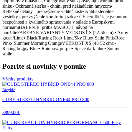
popruhov v oblasti uší• Integrovaný štít - poskytuje ochranu proti
slnku• Ochranná sieťka - chráni pred nežiadúcim hmyzom•
Reflexné detaily - pre zvýšenie viditeľnosti• Antibakteriálne
výstelky - pre zvýšenie komfortu jazdca• CE certifikát- je garantom
bezpečnosti a kvalitného spracovania v súlade s Európskymi
normamiBALENIE: prilba MASCOT, návod na
použitieFAREBNÉ VARIANTY:VEĽKOSŤ S (52-56 cm):• Army
green/Lime• Black/Racing Red• Lime/Sky Blue• Satin Pink/Rose
Pink• Summer Morning OrangeVEĽKOSŤ XS (48-52 cm):•
Racing buggy Blue• Rainbow purple• Space dark blue• Sunny
smile
Pozrite si novinky v ponuke
Všetky produkty
Bicykle
CUBE STEREO HYBRID ONE44 PRO 800
3899.00€