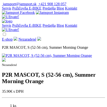
jamsport@jamsport.sk
+421 908 128 057
Servis
Požičovňa E-BIKE
Predajňa
Blog
Kontakt
Servis
Požičovňa E-BIKE
Predajňa
Blog
Kontakt
E-shop
Nezaradené
P2R MASCOT, S (52-56 cm), Summer Morning Orange
Nezaradené
P2R MASCOT, S (52-56 cm), Summer
Morning Orange
35.90
€
s DPH
1 ks