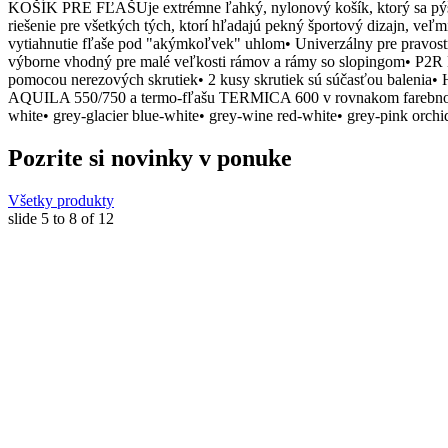
KOŠÍK PRE FĽAŠUje extrémne ľahký, nylonový košík, ktorý sa pýši v
riešenie pre všetkých tých, ktorí hľadajú pekný športový dizajn, v
vytiahnutie fľaše pod "akýmkoľvek" uhlom• Univerzálny pre pravost
výborne vhodný pre malé veľkosti rámov a rámy so slopingom• P2R H
pomocou nerezových skrutiek• 2 kusy skrutiek sú súčasťou ba
AQUILA 550/750 a termo-fľašu TERMICA 600 v rovnakom farebnom p
white• grey-glacier blue-white• grey-wine red-white• grey-pink orchi
Pozrite si novinky v ponuke
Všetky produkty
slide
5 to 8
of 12