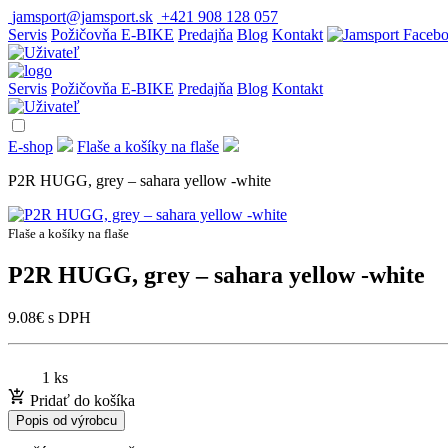
jamsport@jamsport.sk
+421 908 128 057
Servis
Požičovňa E-BIKE
Predajňa
Blog
Kontakt
Servis
Požičovňa E-BIKE
Predajňa
Blog
Kontakt
E-shop
Flaše a košíky na flaše
P2R HUGG, grey – sahara yellow -white
Flaše a košíky na flaše
P2R HUGG, grey – sahara yellow -white
9.08
€
s DPH
1 ks
Pridať do košíka
Popis od výrobcu