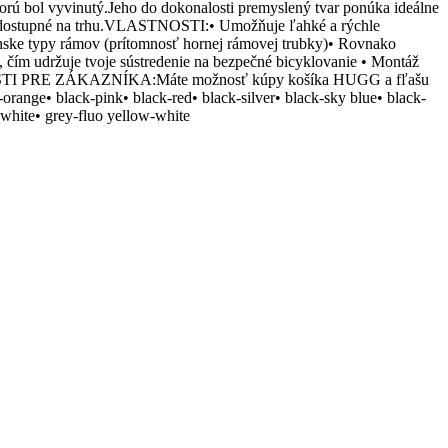
rú bol vyvinutý.Jeho do dokonalosti premyslený tvar ponúka ideálne
ľaše dostupné na trhu.VLASTNOSTI:• Umožňuje ľahké a rýchle
nske typy rámov (prítomnosť hornej rámovej trubky)• Rovnako
čím udržuje tvoje sústredenie na bezpečné bicyklovanie • Montáž
ŽNOSTI PRE ZÁKAZNÍKA:Máte možnosť kúpy košíka HUGG a fľašu
• black-pink• black-red• black-silver• black-sky blue• black-
-white• grey-fluo yellow-white