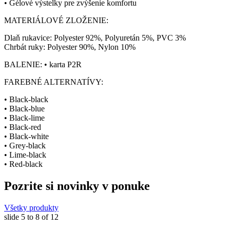
• Gélové výstelky pre zvýšenie komfortu
MATERIÁLOVÉ ZLOŽENIE:
Dlaň rukavice: Polyester 92%, Polyuretán 5%, PVC 3%
Chrbát ruky: Polyester 90%, Nylon 10%
BALENIE: • karta P2R
FAREBNÉ ALTERNATÍVY:
• Black-black
• Black-blue
• Black-lime
• Black-red
• Black-white
• Grey-black
• Lime-black
• Red-black
Pozrite si novinky v ponuke
Všetky produkty
slide
5 to 8
of 12