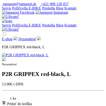
jamsport@jamsport.sk
+421 908 128 057
Servis
Požičovňa E-BIKE
Predajňa
Blog
Kontakt
Servis
Požičovňa E-BIKE
Predajňa
Blog
Kontakt
E-shop
Nezaradené
P2R GRIPPEX red-black, L
Nezaradené
P2R GRIPPEX red-black, L
13.90
€
s DPH
1 ks
Pridať do košíka