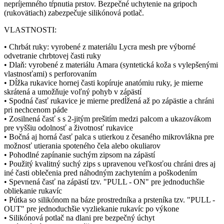
nepríjemného tŕpnutia prstov. Bezpečné uchytenie na gripoch
(rukovätiach) zabezpečuje silikónová potlač.
VLASTNOSTI:
• Chrbát ruky: vyrobené z materiálu Lycra mesh pre výborné
odvetranie chrbtovej časti ruky
• Dlaň: vyrobené z materiálu Amara (syntetická koža s vylepšenými
vlastnosťami) s perforovaním
• Dĺžka rukavice hornej časti kopíruje anatómiu ruky, je mierne
skrátená a umožňuje voľný pohyb v zápästí
• Spodná časť rukavice je mierne predĺžená až po zápästie a chráni
pri nechcenom páde
• Zosilnená časť s s 2-jitým prešitím medzi palcom a ukazovákom
pre vyššiu odolnosť a životnosť rukavice
• Bočná aj horná časť palca s utierkou z česaného mikrovlákna pre
možnosť utierania spoteného čela alebo okuliarov
• Pohodlné zapínanie suchým zipsom na zápästí
• Použitý kvalitný suchý zips s upravenou veľkosťou chráni dres aj
iné časti oblečenia pred náhodným zachytením a poškodením
• Spevnená časť na zápästí tzv. "PULL - ON" pre jednoduchšie
obliekanie rukavíc
• Pútka so silikónom na báze prostredníka a prsteníka tzv. "PULL -
OUT" pre jednoduchšie vyzliekanie rukavíc po výkone
• Silikónová potlač na dlani pre bezpečný úchyt