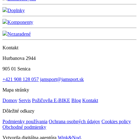
Doplnky
Komponenty
Nezaradené
Kontakt
Hurbanova 2944
905 01 Senica
+421 908 128 057
jamsport@jamsport.sk
Mapa stránky
Domov
Servis
Požičovňa E-BIKE
Blog
Kontakt
Dôležité odkazy
Podmienky používania
Ochrana osobných údajov
Cookies policy
Obchodné podmienky
Vytvorila digitálna agentúra
Wink&Nod
.