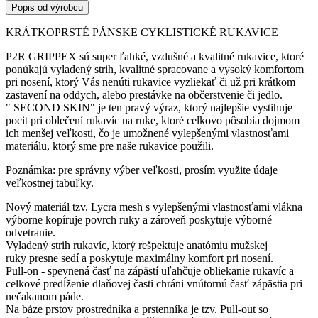
Popis od výrobcu
KRÁTKOPRSTÉ PÁNSKE CYKLISTICKÉ RUKAVICE
P2R GRIPPEX sú super ľahké, vzdušné a kvalitné rukavice, ktoré
ponúkajú vyladený strih, kvalitné spracovane a vysoký komfortom
pri nosení, ktorý Vás nenúti rukavice vyzliekať či už pri krátkom
zastavení na oddych, alebo prestávke na občerstvenie či jedlo.
" SECOND SKIN" je ten pravý výraz, ktorý najlepšie vystihuje
pocit pri oblečení rukavíc na ruke, ktoré celkovo pôsobia dojmom
ich menšej veľkosti, čo je umožnené vylepšenými vlastnosťami
materiálu, ktorý sme pre naše rukavice použili.
Poznámka: pre správny výber veľkosti, prosím využite údaje
veľkostnej tabuľky.
Nový materiál tzv. Lycra mesh s vylepšenými vlastnosťami vlákna
výborne kopíruje povrch ruky a zároveň poskytuje výborné
odvetranie.
Vyladený strih rukavíc, ktorý rešpektuje anatómiu mužskej
ruky presne sedí a poskytuje maximálny komfort pri nosení.
Pull-on - spevnená časť na zápästí uľahčuje obliekanie rukavíc a
celkové predĺženie dlaňovej časti chráni vnútornú časť zápästia pri
nečakanom páde.
Na báze prstov prostredníka a prstenníka je tzv. Pull-out so