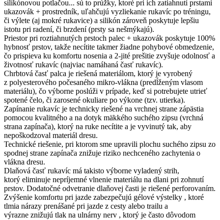
silikónovou potlačou... sú to prúžky, ktoré pri ich zatiahnutí prstami
ukazovák + prostredník, uľahčujú vyzliekanie rukavíc po tréningu,
či výlete (aj mokré rukavice) a silikón zároveň poskytuje lepšiu
istotu pri radení, či brzdení (prsty sa nešmýkajú).
Priestor pri roztiahnutých prstoch palec + ukazovák poskytuje 100%
hybnosť prstov, takže necítite takmer žiadne pohybové obmedzenie,
čo prispieva ku komfortu nosenia a 2-jité prešitie zvyšuje odolnosť a
životnosť rukavíc (najviac namáhaná časť rukavíc).
Chrbtová časť palca je riešená materiálom, ktorý je vyrobený
z polyesterového počesaného mikro-vlákna (predĺženým vlasom
materiálu), čo výborne poslúži v prípade, keď si potrebujete utrieť
spotené čelo, či zarosené okuliare po výkone (tzv. utierka).
Zapínanie rukavíc je technicky riešené na vrchnej strane zápästia
pomocou kvalitného a na dotyk mäkkého suchého zipsu (vrchná
strana zapínača), ktorý na ruke necítite a je vyvinutý tak, aby
nepoškodzoval materiál dresu.
Technické riešenie, pri ktorom sme upravili plochu suchého zipsu zo
spodnej strane zapínača znižuje riziko nechceného zachytenia o
vlákna dresu.
Dlaňová časť rukavíc má takisto výborne vyladený strih,
ktorý eliminuje nepríjemné vlnenie materiálu na dlani pri zohnutí
prstov. Dodatočné odvetranie dlaňovej časti je riešené perforovaním.
Zvýšenie komfortu pri jazde zabezpečujú gélové výstelky , ktoré
tlmia nárazy prenášané pri jazde z cesty alebo trailu a
výrazne znižujú tlak na ulnárny nerv , ktorý je často dôvodom