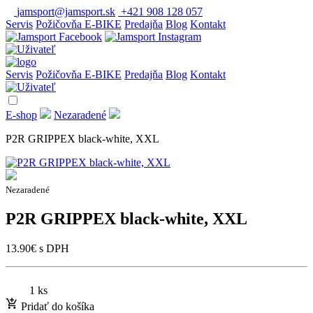
jamsport@jamsport.sk
+421 908 128 057
Servis
Požičovňa E-BIKE
Predajňa
Blog
Kontakt
Servis
Požičovňa E-BIKE
Predajňa
Blog
Kontakt
E-shop
Nezaradené
P2R GRIPPEX black-white, XXL
Nezaradené
P2R GRIPPEX black-white, XXL
13.90
€
s DPH
1 ks
Pridať do košíka