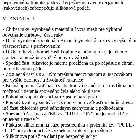
nepríjemného tŕpnutia prstov. Bezpečné uchytenie na gripoch
(rukovätiach) zabezpečuje silikónová potlač.
VLASTNOSTI:
• Chrbát ruky: vyrobené z materiálu Lycra mesh pre výborné
odvetranie chrbtovej časti ruky
• Dlaň: vyrobené z materiálu Amara (syntetická koža s vylepšenými
vlastnosťami) s perforovaním
• Dĺžka rukavice hornej časti kopíruje anatómiu ruky, je mierne
skrátená a umožňuje voľný pohyb v zápästí
• Spodná časť rukavice je mierne predĺžená až po zápästie a chráni
pri nechcenom páde
• Zosilnená časť s s 2-jitým prešitím medzi palcom a ukazovákom
pre vyššiu odolnosť a životnosť rukavice
• Bočná aj horná časť palca s utierkou z česaného mikrovlákna pre
možnosť utierania spoteného čela alebo okuliarov
• Pohodlné zapínanie suchým zipsom na zápästí
• Použitý kvalitný suchý zips s upravenou veľkosťou chráni dres aj
iné časti oblečenia pred náhodným zachytením a poškodením
• Spevnená časť na zápästí tzv. "PULL - ON" pre jednoduchšie
obliekanie rukavíc
• Pútka so silikónom na báze prostredníka a prsteníka tzv. "PULL -
OUT" pre jednoduchšie vyzliekanie rukavíc po výkone
• Silikónová potlač na dlani pre bezpečný úchyt