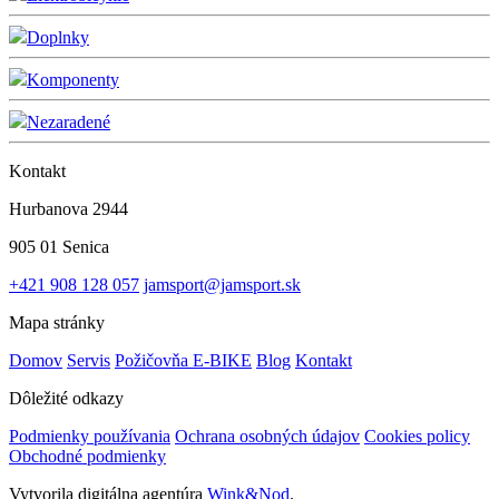
Doplnky
Komponenty
Nezaradené
Kontakt
Hurbanova 2944
905 01 Senica
+421 908 128 057
jamsport@jamsport.sk
Mapa stránky
Domov
Servis
Požičovňa E-BIKE
Blog
Kontakt
Dôležité odkazy
Podmienky používania
Ochrana osobných údajov
Cookies policy
Obchodné podmienky
Vytvorila digitálna agentúra
Wink&Nod
.