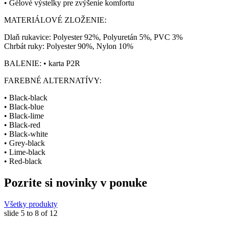
• Gélové výstelky pre zvýšenie komfortu
MATERIÁLOVÉ ZLOŽENIE:
Dlaň rukavice: Polyester 92%, Polyuretán 5%, PVC 3%
Chrbát ruky: Polyester 90%, Nylon 10%
BALENIE: • karta P2R
FAREBNÉ ALTERNATÍVY:
• Black-black
• Black-blue
• Black-lime
• Black-red
• Black-white
• Grey-black
• Lime-black
• Red-black
Pozrite si novinky v ponuke
Všetky produkty
slide
5 to 8
of 12