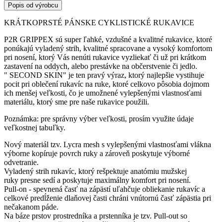
Popis od výrobcu
KRÁTKOPRSTÉ PÁNSKE CYKLISTICKÉ RUKAVICE
P2R GRIPPEX sú super ľahké, vzdušné a kvalitné rukavice, ktoré
ponúkajú vyladený strih, kvalitné spracovane a vysoký komfortom
pri nosení, ktorý Vás nenúti rukavice vyzliekať či už pri krátkom
zastavení na oddych, alebo prestávke na občerstvenie či jedlo.
" SECOND SKIN" je ten pravý výraz, ktorý najlepšie vystihuje
pocit pri oblečení rukavíc na ruke, ktoré celkovo pôsobia dojmom
ich menšej veľkosti, čo je umožnené vylepšenými vlastnosťami
materiálu, ktorý sme pre naše rukavice použili.
Poznámka: pre správny výber veľkosti, prosím využite údaje
veľkostnej tabuľky.
Nový materiál tzv. Lycra mesh s vylepšenými vlastnosťami vlákna
výborne kopíruje povrch ruky a zároveň poskytuje výborné
odvetranie.
Vyladený strih rukavíc, ktorý rešpektuje anatómiu mužskej
ruky presne sedí a poskytuje maximálny komfort pri nosení.
Pull-on - spevnená časť na zápästí uľahčuje obliekanie rukavíc a
celkové predĺženie dlaňovej časti chráni vnútornú časť zápästia pri
nečakanom páde.
Na báze prstov prostredníka a prstenníka je tzv. Pull-out so