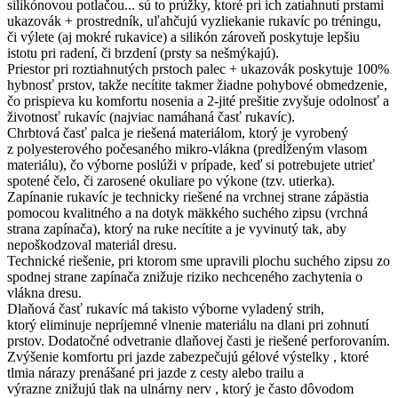
silikónovou potlačou... sú to prúžky, ktoré pri ich zatiahnutí prstami
ukazovák + prostredník, uľahčujú vyzliekanie rukavíc po tréningu,
či výlete (aj mokré rukavice) a silikón zároveň poskytuje lepšiu
istotu pri radení, či brzdení (prsty sa nešmýkajú).
Priestor pri roztiahnutých prstoch palec + ukazovák poskytuje 100%
hybnosť prstov, takže necítite takmer žiadne pohybové obmedzenie,
čo prispieva ku komfortu nosenia a 2-jité prešitie zvyšuje odolnosť a
životnosť rukavíc (najviac namáhaná časť rukavíc).
Chrbtová časť palca je riešená materiálom, ktorý je vyrobený
z polyesterového počesaného mikro-vlákna (predĺženým vlasom
materiálu), čo výborne poslúži v prípade, keď si potrebujete utrieť
spotené čelo, či zarosené okuliare po výkone (tzv. utierka).
Zapínanie rukavíc je technicky riešené na vrchnej strane zápästia
pomocou kvalitného a na dotyk mäkkého suchého zipsu (vrchná
strana zapínača), ktorý na ruke necítite a je vyvinutý tak, aby
nepoškodzoval materiál dresu.
Technické riešenie, pri ktorom sme upravili plochu suchého zipsu zo
spodnej strane zapínača znižuje riziko nechceného zachytenia o
vlákna dresu.
Dlaňová časť rukavíc má takisto výborne vyladený strih,
ktorý eliminuje nepríjemné vlnenie materiálu na dlani pri zohnutí
prstov. Dodatočné odvetranie dlaňovej časti je riešené perforovaním.
Zvýšenie komfortu pri jazde zabezpečujú gélové výstelky , ktoré
tlmia nárazy prenášané pri jazde z cesty alebo trailu a
výrazne znižujú tlak na ulnárny nerv , ktorý je často dôvodom