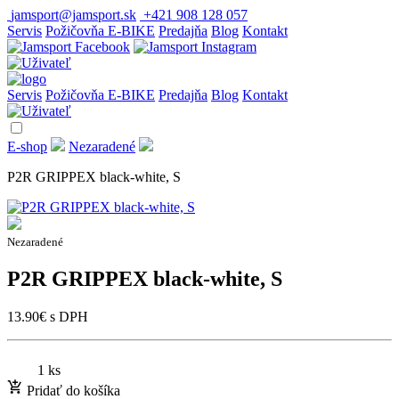
jamsport@jamsport.sk
+421 908 128 057
Servis
Požičovňa E-BIKE
Predajňa
Blog
Kontakt
Servis
Požičovňa E-BIKE
Predajňa
Blog
Kontakt
E-shop
Nezaradené
P2R GRIPPEX black-white, S
Nezaradené
P2R GRIPPEX black-white, S
13.90
€
s DPH
1 ks
Pridať do košíka