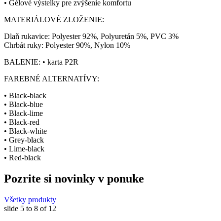
• Gélové výstelky pre zvýšenie komfortu
MATERIÁLOVÉ ZLOŽENIE:
Dlaň rukavice: Polyester 92%, Polyuretán 5%, PVC 3%
Chrbát ruky: Polyester 90%, Nylon 10%
BALENIE: • karta P2R
FAREBNÉ ALTERNATÍVY:
• Black-black
• Black-blue
• Black-lime
• Black-red
• Black-white
• Grey-black
• Lime-black
• Red-black
Pozrite si novinky v ponuke
Všetky produkty
slide
5 to 8
of 12