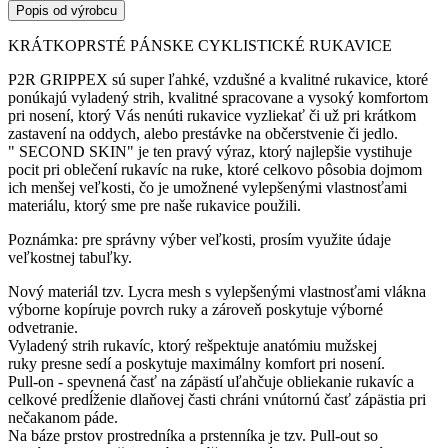
Popis od výrobcu
KRÁTKOPRSTÉ PÁNSKE CYKLISTICKÉ RUKAVICE
P2R GRIPPEX sú super ľahké, vzdušné a kvalitné rukavice, ktoré
ponúkajú vyladený strih, kvalitné spracovane a vysoký komfortom
pri nosení, ktorý Vás nenúti rukavice vyzliekať či už pri krátkom
zastavení na oddych, alebo prestávke na občerstvenie či jedlo.
" SECOND SKIN" je ten pravý výraz, ktorý najlepšie vystihuje
pocit pri oblečení rukavíc na ruke, ktoré celkovo pôsobia dojmom
ich menšej veľkosti, čo je umožnené vylepšenými vlastnosťami
materiálu, ktorý sme pre naše rukavice použili.
Poznámka: pre správny výber veľkosti, prosím využite údaje
veľkostnej tabuľky.
Nový materiál tzv. Lycra mesh s vylepšenými vlastnosťami vlákna
výborne kopíruje povrch ruky a zároveň poskytuje výborné
odvetranie.
Vyladený strih rukavíc, ktorý rešpektuje anatómiu mužskej
ruky presne sedí a poskytuje maximálny komfort pri nosení.
Pull-on - spevnená časť na zápästí uľahčuje obliekanie rukavíc a
celkové predĺženie dlaňovej časti chráni vnútornú časť zápästia pri
nečakanom páde.
Na báze prstov prostredníka a prstenníka je tzv. Pull-out so