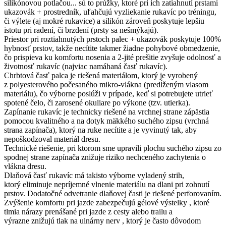
silikónovou potlačou... sú to prúžky, ktoré pri ich zatiahnutí prstami
ukazovák + prostredník, uľahčujú vyzliekanie rukavíc po tréningu,
či výlete (aj mokré rukavice) a silikón zároveň poskytuje lepšiu
istotu pri radení, či brzdení (prsty sa nešmýkajú).
Priestor pri roztiahnutých prstoch palec + ukazovák poskytuje 100%
hybnosť prstov, takže necítite takmer žiadne pohybové obmedzenie,
čo prispieva ku komfortu nosenia a 2-jité prešitie zvyšuje odolnosť a
životnosť rukavíc (najviac namáhaná časť rukavíc).
Chrbtová časť palca je riešená materiálom, ktorý je vyrobený
z polyesterového počesaného mikro-vlákna (predĺženým vlasom
materiálu), čo výborne poslúži v prípade, keď si potrebujete utrieť
spotené čelo, či zarosené okuliare po výkone (tzv. utierka).
Zapínanie rukavíc je technicky riešené na vrchnej strane zápästia
pomocou kvalitného a na dotyk mäkkého suchého zipsu (vrchná
strana zapínača), ktorý na ruke necítite a je vyvinutý tak, aby
nepoškodzoval materiál dresu.
Technické riešenie, pri ktorom sme upravili plochu suchého zipsu zo
spodnej strane zapínača znižuje riziko nechceného zachytenia o
vlákna dresu.
Dlaňová časť rukavíc má takisto výborne vyladený strih,
ktorý eliminuje nepríjemné vlnenie materiálu na dlani pri zohnutí
prstov. Dodatočné odvetranie dlaňovej časti je riešené perforovaním.
Zvýšenie komfortu pri jazde zabezpečujú gélové výstelky , ktoré
tlmia nárazy prenášané pri jazde z cesty alebo trailu a
výrazne znižujú tlak na ulnárny nerv , ktorý je často dôvodom