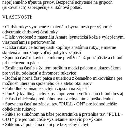
nepríjemného tŕpnutia prstov. Bezpečné uchytenie na gripoch
(rukovätiach) zabezpečuje silikónová potlač.
VLASTNOSTI:
• Chrbát ruky: vyrobené z materiálu Lycra mesh pre výborné
odvetranie chrbtovej časti ruky
• Dlaň: vyrobené z materiálu Amara (syntetická koža s vylepšenými
vlastnosťami) s perforovaním
• Dĺžka rukavice hornej časti kopíruje anatómiu ruky, je mierne
skrátená a umožňuje voľný pohyb v zápästí
• Spodná časť rukavice je mierne predĺžená až po zápästie a chráni
pri nechcenom páde
• Zosilnená časť s s 2-jitým prešitím medzi palcom a ukazovákom
pre vyššiu odolnosť a životnosť rukavice
• Bočná aj horná časť palca s utierkou z česaného mikrovlákna pre
možnosť utierania spoteného čela alebo okuliarov
• Pohodlné zapínanie suchým zipsom na zápästí
• Použitý kvalitný suchý zips s upravenou veľkosťou chráni dres aj
iné časti oblečenia pred náhodným zachytením a poškodením
• Spevnená časť na zápästí tzv. "PULL - ON" pre jednoduchšie
obliekanie rukavíc
• Pútka so silikónom na báze prostredníka a prsteníka tzv. "PULL -
OUT" pre jednoduchšie vyzliekanie rukavíc po výkone
• Silikónová potlač na dlani pre bezpečný úchyt