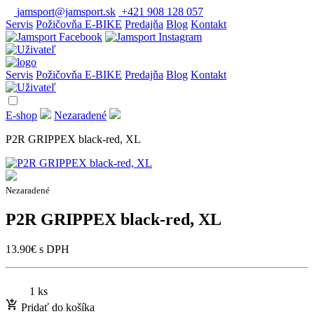
jamsport@jamsport.sk
+421 908 128 057
Servis
Požičovňa E-BIKE
Predajňa
Blog
Kontakt
Servis
Požičovňa E-BIKE
Predajňa
Blog
Kontakt
E-shop
Nezaradené
P2R GRIPPEX black-red, XL
Nezaradené
P2R GRIPPEX black-red, XL
13.90
€
s DPH
1 ks
Pridať do košíka