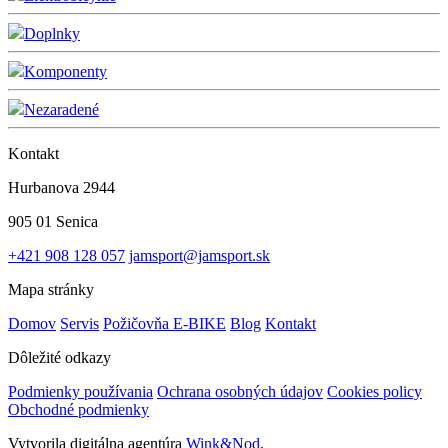
Doplnky
Komponenty
Nezaradené
Kontakt
Hurbanova 2944
905 01 Senica
+421 908 128 057
jamsport@jamsport.sk
Mapa stránky
Domov
Servis
Požičovňa E-BIKE
Blog
Kontakt
Dôležité odkazy
Podmienky používania
Ochrana osobných údajov
Cookies policy
Obchodné podmienky
Vytvorila digitálna agentúra
Wink&Nod
.