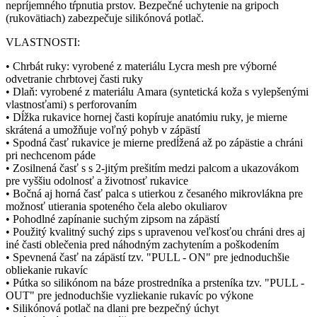
nepríjemného tŕpnutia prstov. Bezpečné uchytenie na gripoch
(rukovätiach) zabezpečuje silikónová potlač.
VLASTNOSTI:
• Chrbát ruky: vyrobené z materiálu Lycra mesh pre výborné
odvetranie chrbtovej časti ruky
• Dlaň: vyrobené z materiálu Amara (syntetická koža s vylepšenými
vlastnosťami) s perforovaním
• Dĺžka rukavice hornej časti kopíruje anatómiu ruky, je mierne
skrátená a umožňuje voľný pohyb v zápästí
• Spodná časť rukavice je mierne predĺžená až po zápästie a chráni
pri nechcenom páde
• Zosilnená časť s s 2-jitým prešitím medzi palcom a ukazovákom
pre vyššiu odolnosť a životnosť rukavice
• Bočná aj horná časť palca s utierkou z česaného mikrovlákna pre
možnosť utierania spoteného čela alebo okuliarov
• Pohodlné zapínanie suchým zipsom na zápästí
• Použitý kvalitný suchý zips s upravenou veľkosťou chráni dres aj
iné časti oblečenia pred náhodným zachytením a poškodením
• Spevnená časť na zápästí tzv. "PULL - ON" pre jednoduchšie
obliekanie rukavíc
• Pútka so silikónom na báze prostredníka a prsteníka tzv. "PULL -
OUT" pre jednoduchšie vyzliekanie rukavíc po výkone
• Silikónová potlač na dlani pre bezpečný úchyt