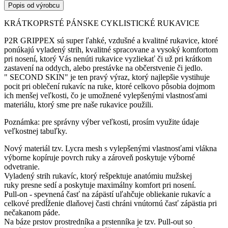
Popis od výrobcu
KRÁTKOPRSTÉ PÁNSKE CYKLISTICKÉ RUKAVICE
P2R GRIPPEX sú super ľahké, vzdušné a kvalitné rukavice, ktoré
ponúkajú vyladený strih, kvalitné spracovane a vysoký komfortom
pri nosení, ktorý Vás nenúti rukavice vyzliekať či už pri krátkom
zastavení na oddych, alebo prestávke na občerstvenie či jedlo.
" SECOND SKIN" je ten pravý výraz, ktorý najlepšie vystihuje
pocit pri oblečení rukavíc na ruke, ktoré celkovo pôsobia dojmom
ich menšej veľkosti, čo je umožnené vylepšenými vlastnosťami
materiálu, ktorý sme pre naše rukavice použili.
Poznámka: pre správny výber veľkosti, prosím využite údaje
veľkostnej tabuľky.
Nový materiál tzv. Lycra mesh s vylepšenými vlastnosťami vlákna
výborne kopíruje povrch ruky a zároveň poskytuje výborné
odvetranie.
Vyladený strih rukavíc, ktorý rešpektuje anatómiu mužskej
ruky presne sedí a poskytuje maximálny komfort pri nosení.
Pull-on - spevnená časť na zápästí uľahčuje obliekanie rukavíc a
celkové predĺženie dlaňovej časti chráni vnútornú časť zápästia pri
nečakanom páde.
Na báze prstov prostredníka a prstenníka je tzv. Pull-out so