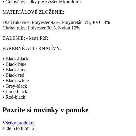
• Gélové výstelky pre zvýšenie komfortu
MATERIÁLOVÉ ZLOŽENIE:
Dlaň rukavice: Polyester 92%, Polyuretán 5%, PVC 3%
Chrbát ruky: Polyester 90%, Nylon 10%
BALENIE: • karta P2R
FAREBNÉ ALTERNATÍVY:
• Black-black
• Black-blue
• Black-lime
• Black-red
• Black-white
• Grey-black
• Lime-black
• Red-black
Pozrite si novinky v ponuke
Všetky produkty
slide
5 to 8
of 12