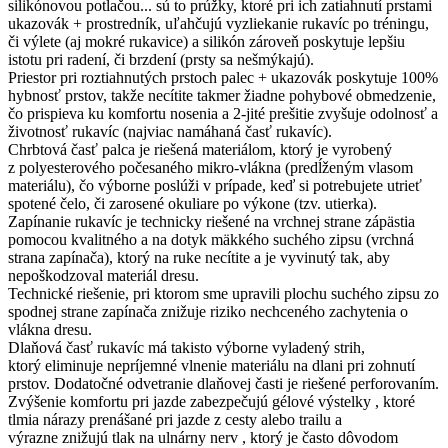
silikónovou potlačou... sú to prúžky, ktoré pri ich zatiahnutí prstami
ukazovák + prostredník, uľahčujú vyzliekanie rukavíc po tréningu,
či výlete (aj mokré rukavice) a silikón zároveň poskytuje lepšiu
istotu pri radení, či brzdení (prsty sa nešmýkajú).
Priestor pri roztiahnutých prstoch palec + ukazovák poskytuje 100%
hybnosť prstov, takže necítite takmer žiadne pohybové obmedzenie,
čo prispieva ku komfortu nosenia a 2-jité prešitie zvyšuje odolnosť a
životnosť rukavíc (najviac namáhaná časť rukavíc).
Chrbtová časť palca je riešená materiálom, ktorý je vyrobený
z polyesterového počesaného mikro-vlákna (predĺženým vlasom
materiálu), čo výborne poslúži v prípade, keď si potrebujete utrieť
spotené čelo, či zarosené okuliare po výkone (tzv. utierka).
Zapínanie rukavíc je technicky riešené na vrchnej strane zápästia
pomocou kvalitného a na dotyk mäkkého suchého zipsu (vrchná
strana zapínača), ktorý na ruke necítite a je vyvinutý tak, aby
nepoškodzoval materiál dresu.
Technické riešenie, pri ktorom sme upravili plochu suchého zipsu zo
spodnej strane zapínača znižuje riziko nechceného zachytenia o
vlákna dresu.
Dlaňová časť rukavíc má takisto výborne vyladený strih,
ktorý eliminuje nepríjemné vlnenie materiálu na dlani pri zohnutí
prstov. Dodatočné odvetranie dlaňovej časti je riešené perforovaním.
Zvýšenie komfortu pri jazde zabezpečujú gélové výstelky , ktoré
tlmia nárazy prenášané pri jazde z cesty alebo trailu a
výrazne znižujú tlak na ulnárny nerv , ktorý je často dôvodom